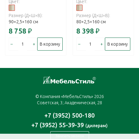
Цвет:
Цвет:
Размер (Д×Ш×В):
Размер (Д×Ш×В):
90×2,5×160 см
80×2,5×160 см
8 758
₽
8 398
₽
–
+
–
+
В корзину
В корзину
© Компания «МебельСтиль» 2026
Советская, 3; Академическая, 28
+7 (3952) 500-180
+7 (3952) 55-39-39
(дилерам)
Заказать звонок