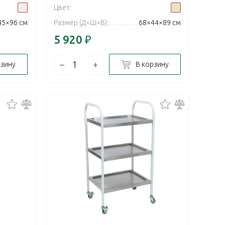
Цвет:
45×96 см
Размер (Д×Ш×В):
68×44×89 см
5 920
₽
–
+
рзину
В корзину