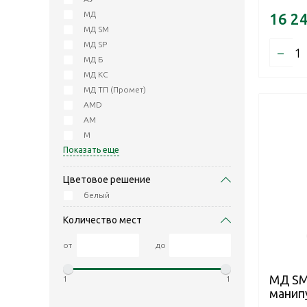
МД
16 2
МД SM
МД SP
–
МД Б
МД КС
МД ТП (Промет)
AMD
АМ
M
Показать еще
Цветовое решение
белый
Количество мест
от
до
МД SM
1
1
манип