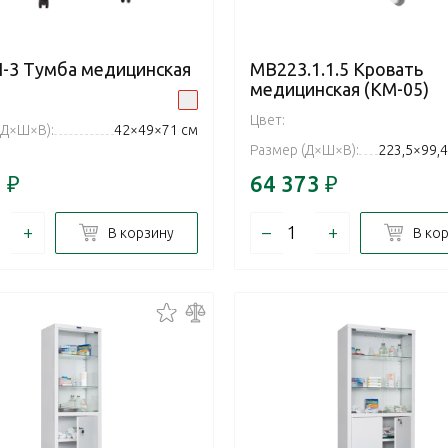
-3 Тумба медицинская
MB223.1.1.5 Кровать
медицинская (КМ-05)
Цвет:
(Д×Ш×В):
42×49×71 см
Размер (Д×Ш×В):
223,5×99,4
1
₽
64 373
₽
+
–
+
В корзину
В ко