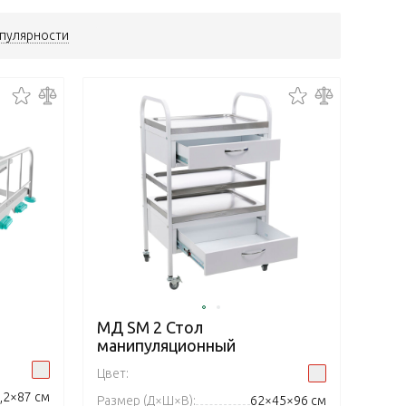
пулярности
МД SM 2 Стол
манипуляционный
Цвет:
,2×87 см
Размер (Д×Ш×В):
62×45×96 см