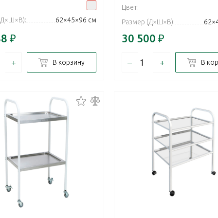
Цвет:
(Д×Ш×В):
62×45×96 см
Размер (Д×Ш×В):
62×
88
₽
30 500
₽
+
–
+
В корзину
В ко