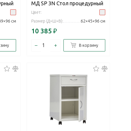
урный
МД SP 3N Стол процедурный
Цвет:
49×96 см
Размер (Д×Ш×В):
62×45×96 см
10 385
₽
–
+
рзину
В корзину