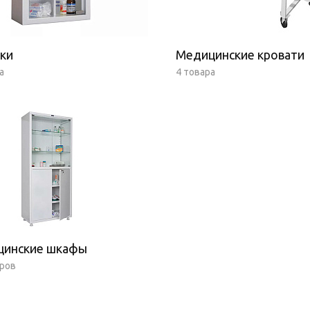
ки
Медицинские кровати
а
4 товара
цинские шкафы
аров