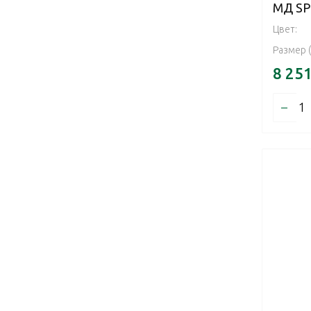
МД SP
Цвет:
Размер 
8 25
–