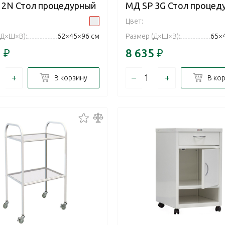
 2N Стол процедурный
МД SP 3G Стол процед
Цвет:
(Д×Ш×В):
62×45×96 см
Размер (Д×Ш×В):
65×
1
₽
8 635
₽
+
–
+
В корзину
В ко