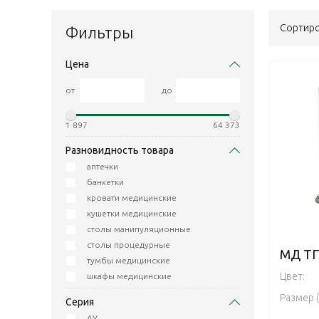
Сортиро
Фильтры
Цена
от
до
1 897
64 373
Разновидность товара
аптечки
банкетки
кровати медицинские
кушетки медицинские
столы манипуляционные
столы процедурные
МД ТП
тумбы медицинские
Цвет:
шкафы медицинские
Размер 
Серия
АУ