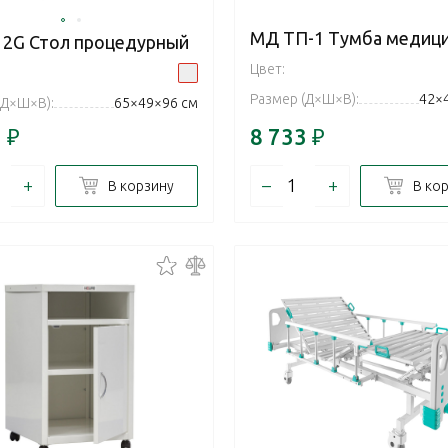
МД ТП-1 Тумба медици
 2G Стол процедурный
Цвет:
Размер (Д×Ш×В):
42×
(Д×Ш×В):
65×49×96 см
1
₽
8 733
₽
+
–
+
В корзину
В ко