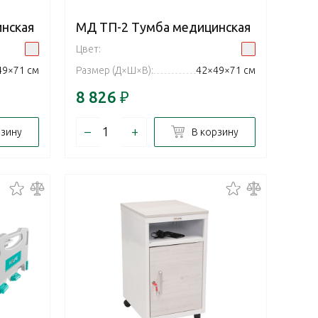
нская
МД ТП-2 Тумба медицинская
Цвет:
49×71 см
Размер (Д×Ш×В):
42×49×71 см
8 826
₽
–
+
рзину
В корзину