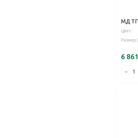
МД ТП
Цвет:
Размер 
6 86
–