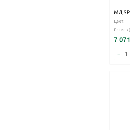
МД SP
Цвет:
Размер 
7 07
–