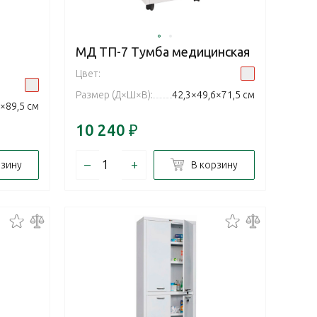
МД ТП-7 Тумба медицинская
Цвет:
Размер (Д×Ш×В):
42,3×49,6×71,5 см
×89,5 см
10 240
₽
–
+
рзину
В корзину