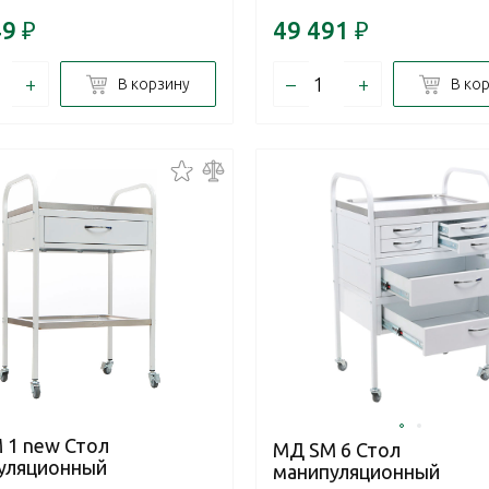
49
₽
49 491
₽
+
–
+
В корзину
В ко
 1 new Стол
МД SM 6 Стол
уляционный
манипуляционный