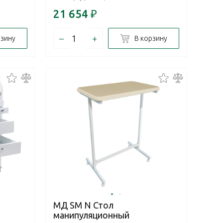
21 654
₽
–
+
рзину
В корзину
МД SM N Стол
манипуляционный