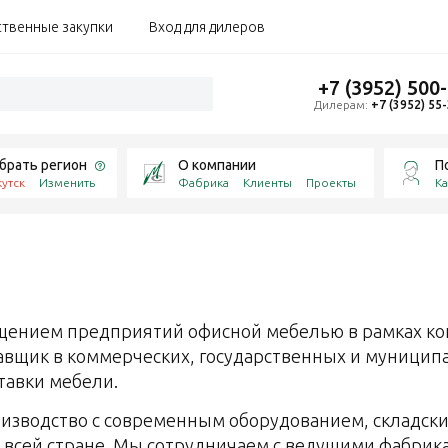
ственные закупки
Вход для дилеров
+7 (3952) 500
Дилерам:
+7 (3952) 55
брать регион
О компании
П
утск
Изменить
Фабрика
Клиенты
Проекты
Ка
ением предприятий офисной мебелью в рамках кон
авщик в коммерческих, государственных и муницип
тавки мебели.
изводство с современным оборудованием, складски
 всей стране. Мы сотрудничаем с ведущими фабрик