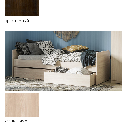
орех темный
ясень Шимо