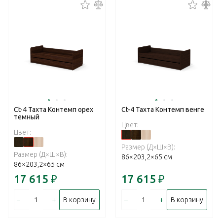
Ct-4 Тахта Контемп орех
Ct-4 Тахта Контемп венге
темный
Цвет:
Цвет:
Размер (Д×Ш×В):
Размер (Д×Ш×В):
86×203,2×65 см
86×203,2×65 см
17 615
₽
17 615
₽
–
+
–
+
В корзину
В корзину