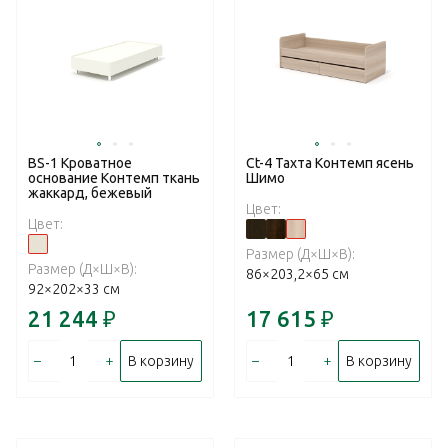
BS-1 Кроватное
Ct-4 Тахта Контемп ясень
основание Контемп ткань
Шимо
жаккард, бежевый
Цвет:
Цвет:
Размер (Д×Ш×В):
Размер (Д×Ш×В):
86×203,2×65 см
92×202×33 см
21 244
₽
17 615
₽
–
+
–
+
В корзину
В корзину