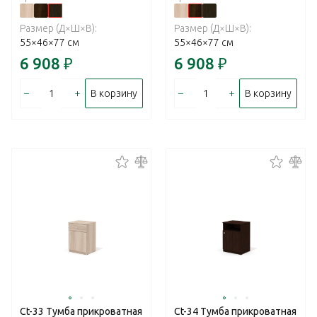
Размер (Д×Ш×В):
Размер (Д×Ш×В):
55×46×77 см
55×46×77 см
6 908
₽
6 908
₽
–
+
–
+
В корзину
В корзину
Ct-33 Тумба прикроватная
Ct-34 Тумба прикроватная