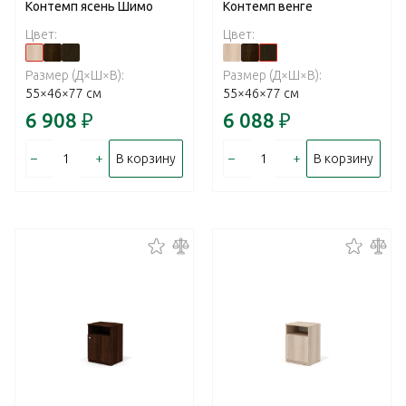
Контемп ясень Шимо
Контемп венге
Цвет:
Цвет:
Размер (Д×Ш×В):
Размер (Д×Ш×В):
55×46×77 см
55×46×77 см
6 908
₽
6 088
₽
–
+
–
+
В корзину
В корзину