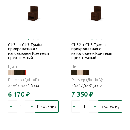
Ct-31 + Ct-3 Тумба
Ct-32 + Ct-3 Тумба
прикроватная с
прикроватная с
изголовьем Контемп
изголовьем Контемп
орех темный
орех темный
Цвет:
Цвет:
Размер (Д×Ш×В):
Размер (Д×Ш×В):
55×47,5×81,5 см
55×47,5×81,5 см
6 170
₽
7 350
₽
–
+
–
+
В корзину
В корзину