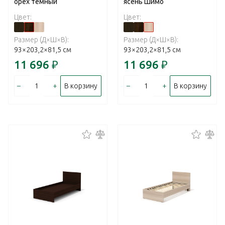
орех темный
ясень Шимо
Цвет:
Цвет:
Размер (Д×Ш×В):
Размер (Д×Ш×В):
93×203,2×81,5 см
93×203,2×81,5 см
11 696
₽
11 696
₽
–
+
–
+
В корзину
В корзину