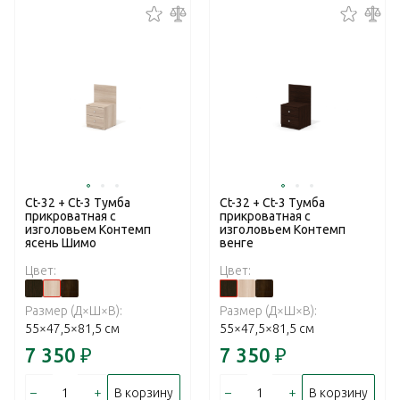
Ct-32 + Ct-3 Тумба
Ct-32 + Ct-3 Тумба
прикроватная с
прикроватная с
изголовьем Контемп
изголовьем Контемп
ясень Шимо
венге
Цвет:
Цвет:
Размер (Д×Ш×В):
Размер (Д×Ш×В):
55×47,5×81,5 см
55×47,5×81,5 см
7 350
₽
7 350
₽
–
+
–
+
В корзину
В корзину