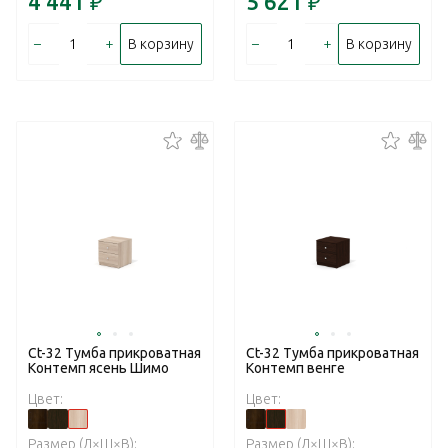
4 441
₽
5 621
₽
–
+
–
+
В корзину
В корзину
Ct-32 Тумба прикроватная
Ct-32 Тумба прикроватная
Контемп ясень Шимо
Контемп венге
Цвет:
Цвет:
Размер (Д×Ш×В):
Размер (Д×Ш×В):