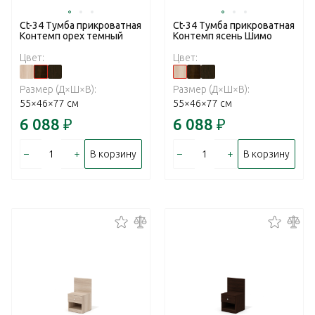
Ct-34 Тумба прикроватная
Ct-34 Тумба прикроватная
Контемп орех темный
Контемп ясень Шимо
Цвет:
Цвет:
Размер (Д×Ш×В):
Размер (Д×Ш×В):
55×46×77 см
55×46×77 см
6 088
₽
6 088
₽
–
+
–
+
В корзину
В корзину