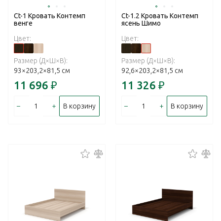
Ct-1 Кровать Контемп
Ct-1.2 Кровать Контемп
венге
ясень Шимо
Цвет:
Цвет:
Размер (Д×Ш×В):
Размер (Д×Ш×В):
93×203,2×81,5 см
92,6×203,2×81,5 см
11 696
₽
11 326
₽
–
+
–
+
В корзину
В корзину