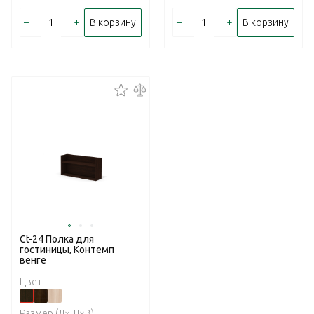
–
+
–
+
В корзину
В корзину
Ct-24 Полка для
гостиницы, Контемп
венге
Цвет:
Размер (Д×Ш×В):