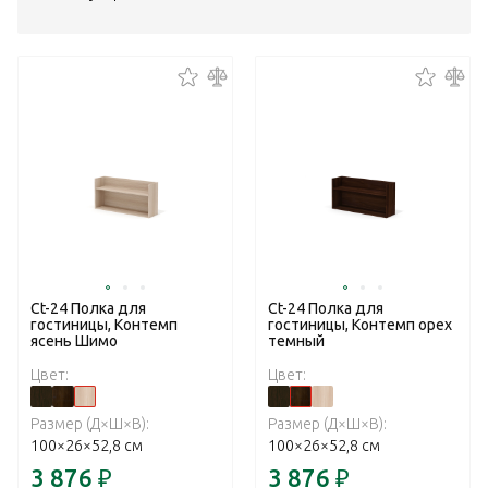
Ct-24 Полка для
Ct-24 Полка для
гостиницы, Контемп
гостиницы, Контемп орех
ясень Шимо
темный
Цвет:
Цвет:
Размер (Д×Ш×В):
Размер (Д×Ш×В):
100×26×52,8 см
100×26×52,8 см
3 876
₽
3 876
₽