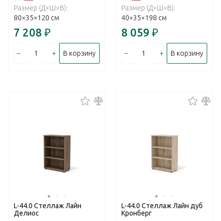
Размер (Д×Ш×В):
Размер (Д×Ш×В):
80×35×120 см
40×35×198 см
7 208
₽
8 059
₽
–
+
–
+
В корзину
В корзину
L-44.0 Стеллаж Лайн
L-44.0 Стеллаж Лайн дуб
Делиос
Кронберг