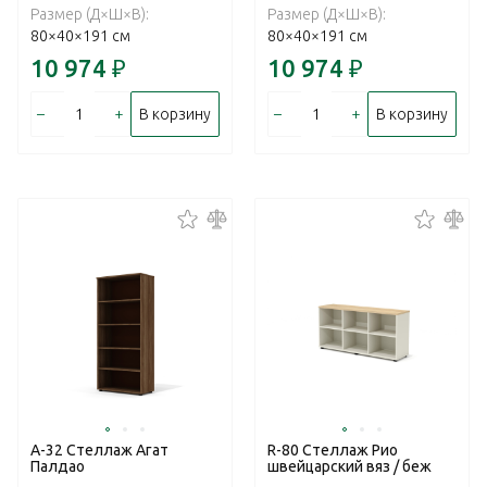
Размер (Д×Ш×В):
Размер (Д×Ш×В):
80×40×191 см
80×40×191 см
10 974
₽
10 974
₽
–
+
–
+
В корзину
В корзину
А-32 Стеллаж Агат
R-80 Стеллаж Рио
Палдао
швейцарский вяз / беж