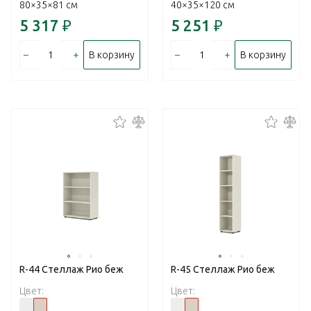
80×35×81 см
40×35×120 см
5 317
₽
5 251
₽
–
+
–
+
В корзину
В корзину
R-44 Стеллаж Рио беж
R-45 Стеллаж Рио беж
Цвет:
Цвет: