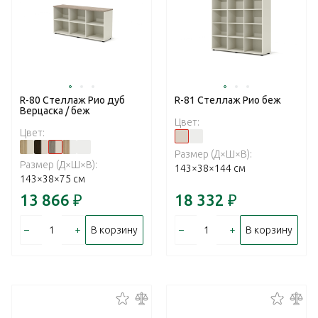
R-80 Стеллаж Рио дуб
R-81 Стеллаж Рио беж
Верцаска / беж
Цвет:
Цвет:
Размер (Д×Ш×В):
Размер (Д×Ш×В):
143×38×144 см
143×38×75 см
13 866
₽
18 332
₽
–
+
–
+
В корзину
В корзину