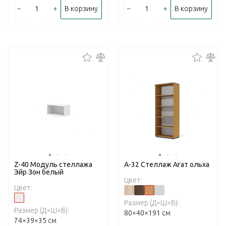
–
+
–
+
В корзину
В корзину
Z-40 Модуль стеллажа
А-32 Стеллаж Агат ольха
Эйр Зон белый
Цвет:
Цвет:
Размер (Д×Ш×В):
Размер (Д×Ш×В):
80×40×191 см
74×39×35 см