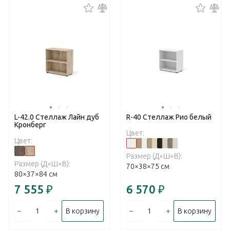
L-42.0 Стеллаж Лайн дуб
R-40 Стеллаж Рио белый
Кронберг
Цвет:
Цвет:
Размер (Д×Ш×В):
Размер (Д×Ш×В):
70×38×75 см
80×37×84 см
7 555
₽
6 570
₽
–
+
–
+
В корзину
В корзину