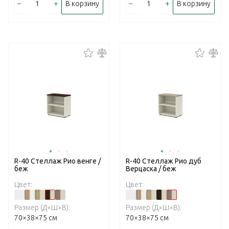
–
+
–
+
В корзину
В корзину
R-40 Стеллаж Рио венге /
R-40 Стеллаж Рио дуб
беж
Верцаска / беж
Цвет:
Цвет:
Размер (Д×Ш×В):
Размер (Д×Ш×В):
70×38×75 см
70×38×75 см