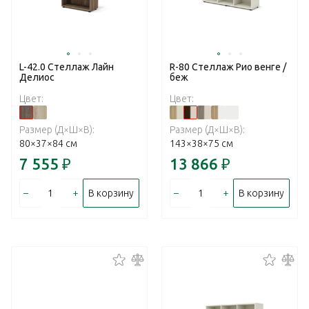
L-42.0 Стеллаж Лайн
R-80 Стеллаж Рио венге /
Делиос
беж
Цвет:
Цвет:
Размер (Д×Ш×В):
Размер (Д×Ш×В):
80×37×84 см
143×38×75 см
7 555
₽
13 866
₽
–
+
–
+
В корзину
В корзину