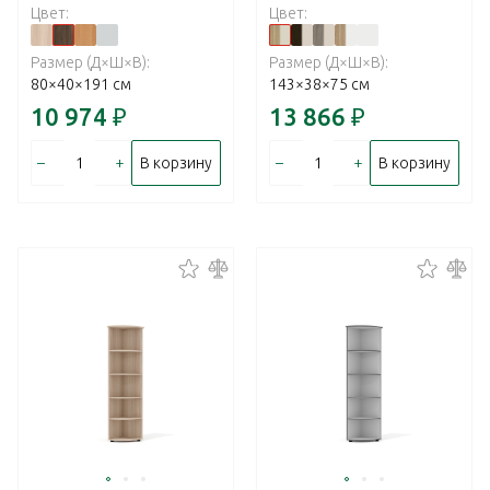
Цвет:
Цвет:
Размер (Д×Ш×В):
Размер (Д×Ш×В):
80×40×191 см
143×38×75 см
10 974
₽
13 866
₽
–
+
–
+
В корзину
В корзину