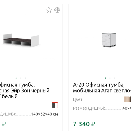
фисная тумба,
А-20 Офисная тумба,
сная Эйр Зон черный
мобильная Агат светло
/ белый
Цвет:
Размер (Д×Ш×В):
40×
(Д×Ш×В):
140×62×40 см
7
₽
7 340
₽