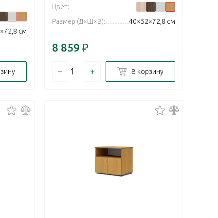
Цвет:
Размер (Д×Ш×В):
40×52×72,8 см
×72,8 см
8 859
₽
–
+
рзину
В корзину