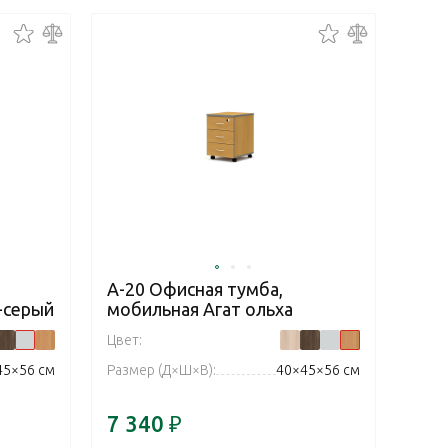
А-20 Офисная тумба,
-серый
мобильная Агат ольха
Цвет:
45×56 см
Размер (Д×Ш×В):
40×45×56 см
7 340
₽