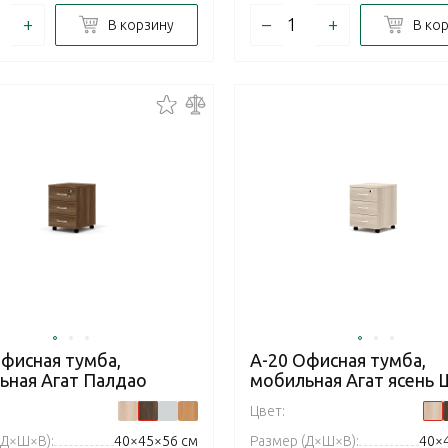
+
–
+
В корзину
В ко
Офисная тумба,
А-20 Офисная тумба,
ьная Агат Палдао
мобильная Агат ясень
Цвет:
(Д×Ш×В):
40×45×56 см
Размер (Д×Ш×В):
40×