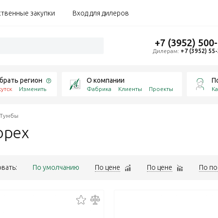
ственные закупки
Вход для дилеров
+7 (3952) 500
Дилерам:
+7 (3952) 55
брать регион
О компании
П
утск
Изменить
Фабрика
Клиенты
Проекты
Ка
Тумбы
орех
вать:
По умолчанию
По цене
По цене
По по