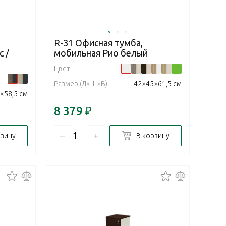
R-31 Офисная тумба,
 /
мобильная Рио белый
Цвет:
Размер (Д×Ш×В):
42×45×61,5 см
×58,5 см
8 379
₽
–
+
рзину
В корзину