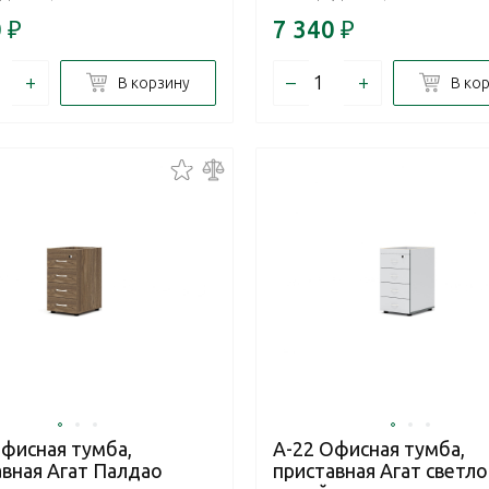
0
₽
7 340
₽
+
–
+
В корзину
В ко
Офисная тумба,
А-22 Офисная тумба,
авная Агат Палдао
приставная Агат светло