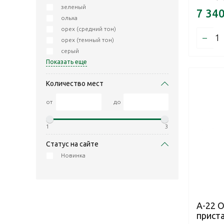
зеленый
7 34
ольха
орех (средний тон)
–
орех (темный тон)
серый
Показать еще
Количество мест
от
до
1
3
Статус на сайте
Новинка
А-22 
прист