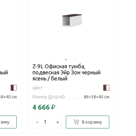
Z-9L Офисная тумба,
ный
подвесная Эйр Зон черный
ясень / белый
Цвет:
38×40 см
Размер (Д×Ш×В):
86×38×40 см
4 666
₽
–
+
рзину
В корзину