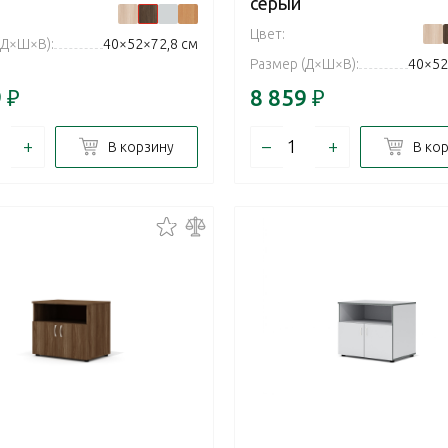
серый
Цвет:
(Д×Ш×В):
40×52×72,8 см
Размер (Д×Ш×В):
40×52
9
₽
8 859
₽
+
–
+
В корзину
В ко