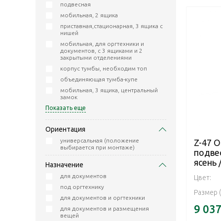
подвесная
мобильная, 2 ящика
приставная,стационарная, 3 ящика с
нишей
мобильная, для оргтехники и
документов, с 3 ящиками и 2
закрытыми отделениями
корпус тумбы, необходим топ
объединяющая тумба-купе
мобильная, 3 ящика, центральный
замок
Показать еще
Ориентация
универсальная (положение
Z-47 О
выбирается при монтаже)
подве
ясень 
Назначение
для документов
Цвет:
под оргтехнику
Размер 
для документов и оргтехники
9 03
для документов и размещения
вещей