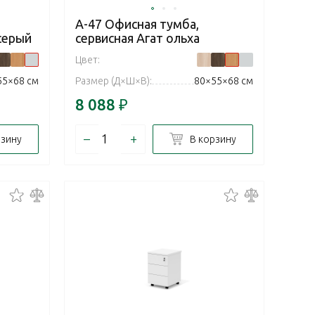
А-47 Офисная тумба,
серый
сервисная Агат ольха
Цвет:
55×68 см
Размер (Д×Ш×В):
80×55×68 см
8 088
₽
–
+
рзину
В корзину