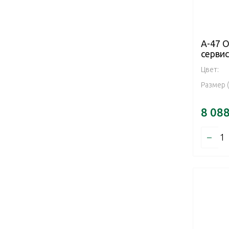
А-47 
серви
Цвет:
Размер 
8 08
–