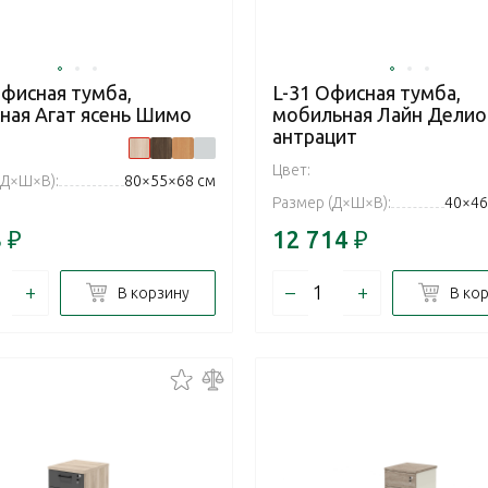
Офисная тумба,
L-31 Офисная тумба,
сная Агат ясень Шимо
мобильная Лайн Делиос
антрацит
Цвет:
(Д×Ш×В):
80×55×68 см
Размер (Д×Ш×В):
40×46
8
₽
12 714
₽
+
–
+
В корзину
В ко