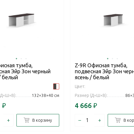
исная тумба,
Z-9R Офисная тумба,
сная Эйр Зон черный
подвесная Эйр Зон чер
/ белый
ясень / белый
Цвет:
(Д×Ш×В):
132×38×40 см
Размер (Д×Ш×В):
86×
7
₽
4 666
₽
+
–
+
В корзину
В ко