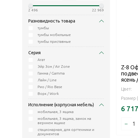
2 496
22 969
Разновидность товара
тумбы
тумбы мобильные
тумбы приставные
Серия
Агат
Z-8 Оф
Эйр Зон / Air Zone
подве
Гамма / Gamma
ясень 
Лайн / Line
Рио / Rio Base
Цвет:
Ворк / Work
Размер 
Исполнение (корпусная мебель)
6 71
мобильная, 3 ящика
мобильная, 3 ящика, замок на
–
верхнем ящике
стационарная, для оргтехники и
документов