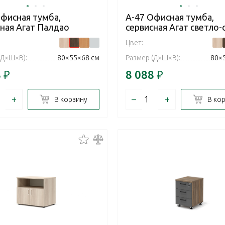
Офисная тумба,
А-47 Офисная тумба,
сная Агат Палдао
сервисная Агат светло-
Цвет:
(Д×Ш×В):
80×55×68 см
Размер (Д×Ш×В):
80×
8
₽
8 088
₽
+
–
+
В корзину
В ко