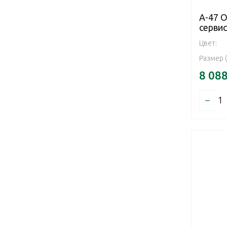
А-47 
серви
Цвет:
Размер 
8 08
–