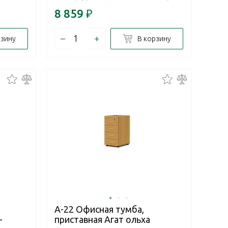
8 859
₽
–
+
рзину
В корзину
А-22 Офисная тумба,
-
приставная Агат ольха