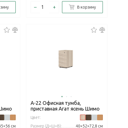
–
+
рзину
В корзину
А-22 Офисная тумба,
 Шимо
приставная Агат ясень Шимо
Цвет:
45×56 см
Размер (Д×Ш×В):
40×52×72,8 см