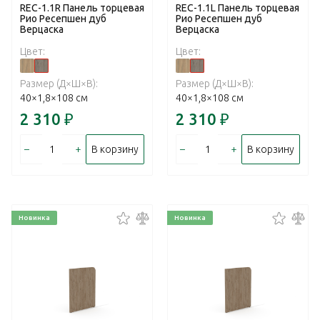
REC-1.1R Панель торцевая
REC-1.1L Панель торцевая
Рио Ресепшен дуб
Рио Ресепшен дуб
Верцаска
Верцаска
Цвет:
Цвет:
Размер (Д×Ш×В):
Размер (Д×Ш×В):
40×1,8×108 см
40×1,8×108 см
2 310
₽
2 310
₽
–
+
–
+
В корзину
В корзину
Новинка
Новинка