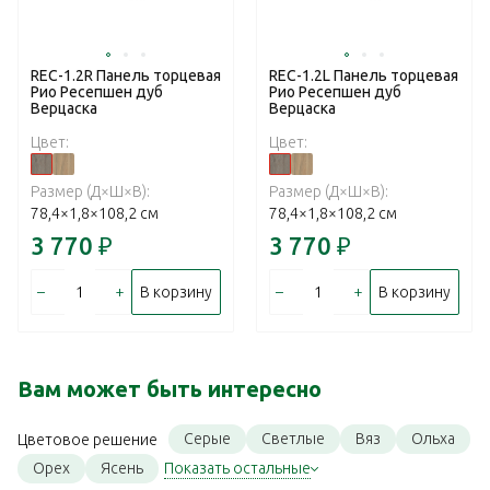
REC-1.2R Панель торцевая
REC-1.2L Панель торцевая
Рио Ресепшен дуб
Рио Ресепшен дуб
Верцаска
Верцаска
Цвет:
Цвет:
Размер (Д×Ш×В):
Размер (Д×Ш×В):
78,4×1,8×108,2 см
78,4×1,8×108,2 см
3 770
₽
3 770
₽
–
+
–
+
В корзину
В корзину
Вам может быть интересно
Серые
Светлые
Вяз
Ольха
Цветовое решение
Орех
Ясень
Показать остальные