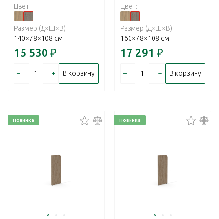
Цвет:
Цвет:
Размер (Д×Ш×В):
Размер (Д×Ш×В):
140×78×108 см
160×78×108 см
15 530
₽
17 291
₽
–
+
–
+
В корзину
В корзину
Новинка
Новинка