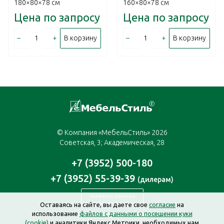
180×80×78 см
160×80×78 см
Цена по запросу
Цена по запросу
–
+
–
+
В корзину
В корзину
© Компания «МебельСтиль» 2026
Советская, 3; Академическая, 28
+7 (3952) 500-180
+7 (3952) 55-39-39
(дилерам)
Заказать звонок
Оставаясь на сайте, вы даете свое
согласие
на
использование
файлов с данными о посещении куки
irkutsk@mebelstyle.ru
(cookie)
и аналитики Яндекс.Метрики, необходимых нам