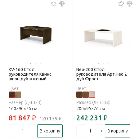
KV-160 Стол
Neo-200 Стол
руководителя Квинс
руководителя Арт.Нео 2
шпон дуб жженый
дуб Фрост
Цвет:
Цвет:
Размер (Д×Ш×В):
Размер (Д×Ш×В):
160×90×76 см
200×95×76 см
81 847
₽
242 231
₽
120 139
₽
–
+
–
+
В корзину
В корзину