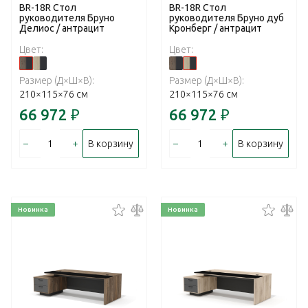
BR-18R Стол
BR-18R Стол
руководителя Бруно
руководителя Бруно дуб
Делиос / антрацит
Кронберг / антрацит
Цвет:
Цвет:
Размер (Д×Ш×В):
Размер (Д×Ш×В):
210×115×76 см
210×115×76 см
66 972
₽
66 972
₽
–
+
–
+
В корзину
В корзину
Новинка
Новинка