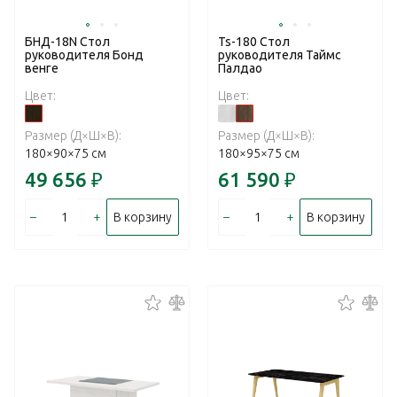
БНД-18N Стол
Ts-180 Стол
руководителя Бонд
руководителя Таймс
венге
Палдао
Цвет:
Цвет:
Размер (Д×Ш×В):
Размер (Д×Ш×В):
180×90×75 см
180×95×75 см
49 656
₽
61 590
₽
–
+
–
+
В корзину
В корзину