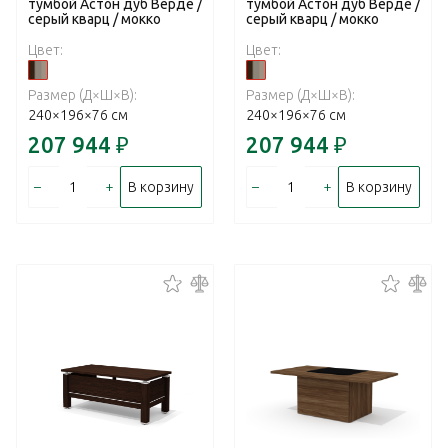
тумбой Астон дуб Верде /
тумбой Астон дуб Верде /
серый кварц / мокко
серый кварц / мокко
Цвет:
Цвет:
Размер (Д×Ш×В):
Размер (Д×Ш×В):
240×196×76 см
240×196×76 см
207 944
₽
207 944
₽
–
+
–
+
В корзину
В корзину