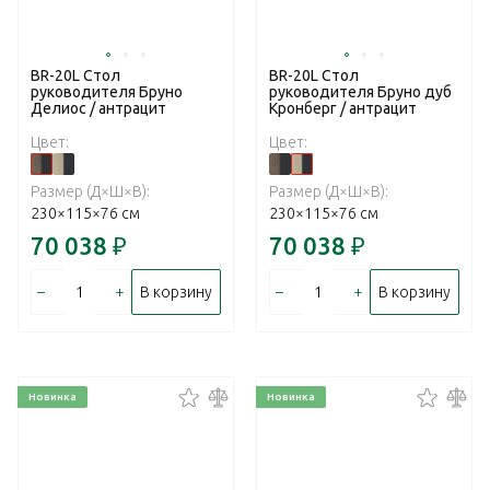
BR-20L Стол
BR-20L Стол
руководителя Бруно
руководителя Бруно дуб
Делиос / антрацит
Кронберг / антрацит
Цвет:
Цвет:
Размер (Д×Ш×В):
Размер (Д×Ш×В):
230×115×76 см
230×115×76 см
70 038
₽
70 038
₽
–
+
–
+
В корзину
В корзину
Новинка
Новинка