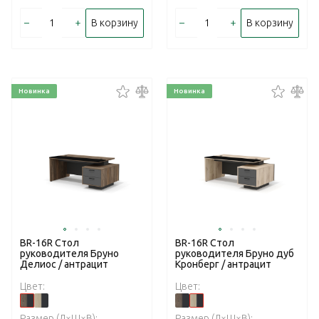
–
+
–
+
В корзину
В корзину
Новинка
Новинка
BR-16R Стол
BR-16R Стол
руководителя Бруно
руководителя Бруно дуб
Делиос / антрацит
Кронберг / антрацит
Цвет:
Цвет:
Размер (Д×Ш×В):
Размер (Д×Ш×В):