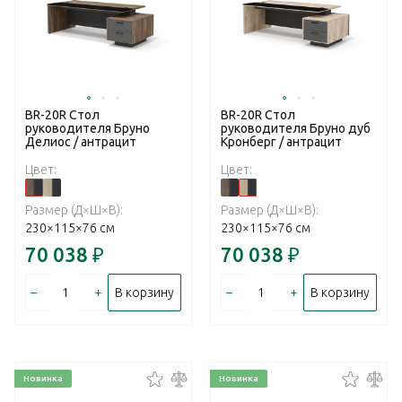
BR-20R Стол
BR-20R Стол
руководителя Бруно
руководителя Бруно дуб
Делиос / антрацит
Кронберг / антрацит
Цвет:
Цвет:
Размер (Д×Ш×В):
Размер (Д×Ш×В):
230×115×76 см
230×115×76 см
70 038
₽
70 038
₽
–
+
–
+
В корзину
В корзину
Новинка
Новинка