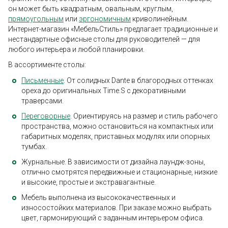
он может быть квадратным, овальным, круглым,
прямоугольным
или
эргономичным
криволинейным.
Интернет-магазин «МебельСтиль» предлагает традиционные и
нестандартные офисные столы для руководителей — для
любого интерьера и любой планировки.
В ассортименте столы:
Письменные
. От солидных Dante в благородных оттенках
ореха до оригинальных Time.S с декоративными
траверсами.
Переговорные
. Ориентируясь на размер и стиль рабочего
пространства, можно остановиться на компактных или
габаритных моделях, приставных модулях или опорных
тумбах.
Журнальные. В зависимости от дизайна лаундж-зоны,
отлично смотрятся передвижные и стационарные, низкие
и высокие, простые и экстравагантные.
Мебель выполнена из высококачественных и
износостойких материалов. При заказе можно выбрать
цвет, гармонирующий с заданным интерьером офиса.