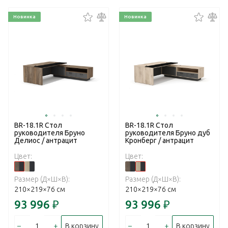
Новинка
Новинка
BR-18.1R Стол
BR-18.1R Стол
руководителя Бруно
руководителя Бруно дуб
Делиос / антрацит
Кронберг / антрацит
Цвет:
Цвет:
Размер (Д×Ш×В):
Размер (Д×Ш×В):
210×219×76 см
210×219×76 см
93 996
₽
93 996
₽
–
+
–
+
В корзину
В корзину