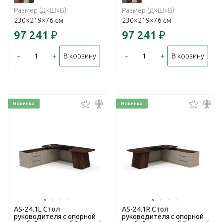
Размер (Д×Ш×В):
Размер (Д×Ш×В):
230×219×76 см
230×219×76 см
97 241
₽
97 241
₽
–
+
–
+
В корзину
В корзину
Новинка
Новинка
AS-24.1L Стол
AS-24.1R Стол
руководителя с опорной
руководителя с опорной