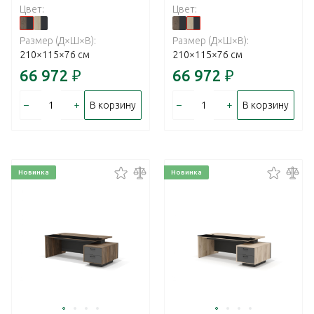
Цвет:
Цвет:
Размер (Д×Ш×В):
Размер (Д×Ш×В):
210×115×76 см
210×115×76 см
66 972
₽
66 972
₽
–
+
–
+
В корзину
В корзину
Новинка
Новинка