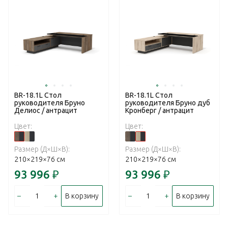
BR-18.1L Стол
BR-18.1L Стол
руководителя Бруно
руководителя Бруно дуб
Делиос / антрацит
Кронберг / антрацит
Цвет:
Цвет:
Размер (Д×Ш×В):
Размер (Д×Ш×В):
210×219×76 см
210×219×76 см
93 996
₽
93 996
₽
–
+
–
+
В корзину
В корзину