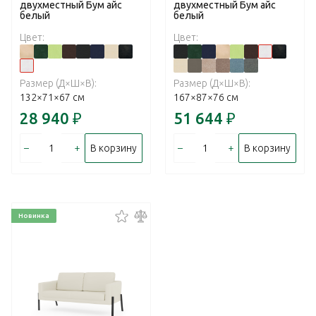
двухместный Бум айс
двухместный Бум айс
белый
белый
Цвет:
Цвет:
Размер (Д×Ш×В):
Размер (Д×Ш×В):
132×71×67 см
167×87×76 см
28 940
₽
51 644
₽
–
+
–
+
В корзину
В корзину
Новинка