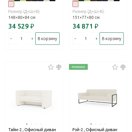
Размер (Д×Ш×В):
Размер (Д×Ш×В):
148×80×84 см
151×77×80 см
34 529
₽
34 871
₽
–
+
–
+
В корзину
В корзину
Новинка
Тайм-2 , Офисный диван
Рэй-2 , Офисный диван