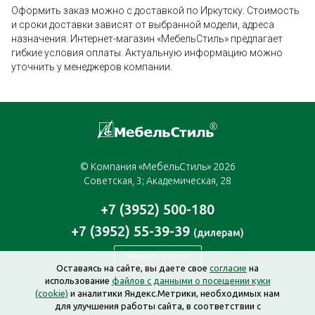
Оформить заказ можно с доставкой по Иркутску. Стоимость
и сроки доставки зависят от выбранной модели, адреса
назначения. Интернет-магазин «МебельСтиль» предлагает
гибкие условия оплаты. Актуальную информацию можно
уточнить у менеджеров компании.
© Компания «МебельСтиль» 2026
Советская, 3; Академическая, 28
+7 (3952) 500-180
+7 (3952) 55-39-39
(дилерам)
Заказать звонок
Оставаясь на сайте, вы даете свое
согласие
на
использование
файлов с данными о посещении куки
irkutsk@mebelstyle.ru
(cookie)
и аналитики Яндекс.Метрики, необходимых нам
для улучшения работы сайта, в соответствии с