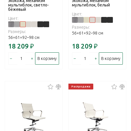
экокожа, механизм
экокожа, механизм
мультиблок, светло-
мультиблок, белый
бежевый
Цвет:
Цвет:
Размеры:
Размеры:
56×61×92–98 см
56×61×92–98 см
18 209
₽
18 209
₽
–
+
–
+
В корзину
В корзину
Распродажа