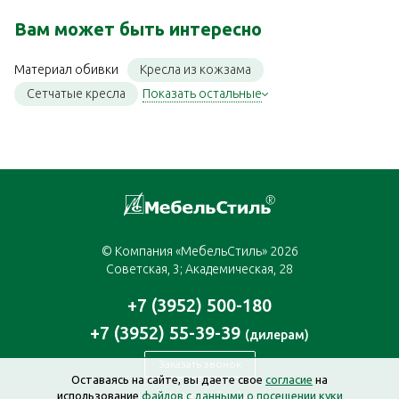
Вам может быть интересно
Кресла из кожзама
Материал обивки
Сетчатые кресла
Показать остальные
© Компания «МебельСтиль» 2026
Советская, 3; Академическая, 28
+7 (3952) 500-180
+7 (3952) 55-39-39
(дилерам)
Заказать звонок
Оставаясь на сайте, вы даете свое
согласие
на
использование
файлов с данными о посещении куки
irkutsk@mebelstyle.ru