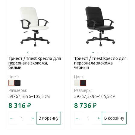
Триест / Triest Кресло для
Триест / Triest Кресло для
персонала экокожа,
персонала экокожа,
белый
черный
Цвет:
Цвет:
Размеры:
Размеры:
59×67,5×96–105,5 см
59×67,5×96–105,5 см
8 316
₽
8 736
₽
–
+
–
+
В корзину
В корзину