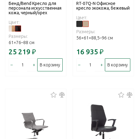
Бенд/Bend Кресло для
RT-07Q-N Офисное
персонала искусственная
кресло экокожа, бежевый
кожа, черный/орех
Цвет:
Цвет:
Размеры:
Размеры:
56×61×88,5–96 см
61×76–88 см
25 219
₽
16 935
₽
–
+
–
+
В корзину
В корзину