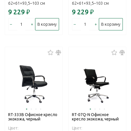
62×61×93,5–103 см
62×61×93,5–103 см
9 229
₽
9 229
₽
–
+
–
+
В корзину
В корзину
RT-333B Офисное кресло
RT-07Q-N Офисное
экокожа, черный
кресло экокожа, черный
Цвет:
Цвет: