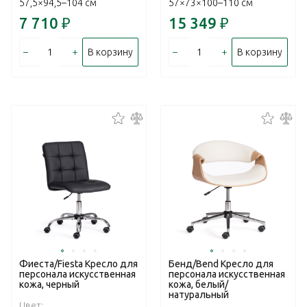
57,5×94,5–104 см
57×73×100–110 см
7 710
₽
15 349
₽
–
+
–
+
В корзину
В корзину
Фиеста/Fiesta Кресло для
Бенд/Bend Кресло для
персонала искусственная
персонала искусственная
кожа, черный
кожа, белый/
натуральный
Цвет: