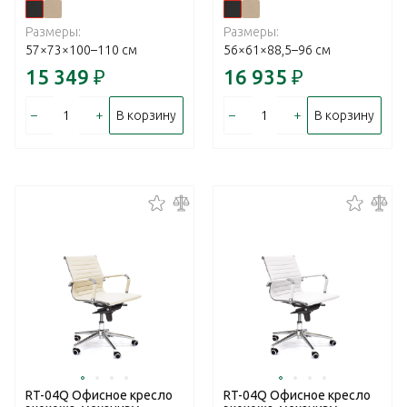
Размеры:
Размеры:
57×73×100–110 см
56×61×88,5–96 см
15 349
₽
16 935
₽
–
+
–
+
В корзину
В корзину
RT-04Q Офисное кресло
RT-04Q Офисное кресло