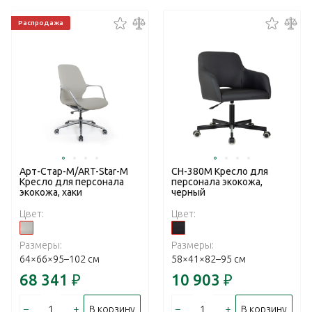
Распродажа
Арт-Стар-М/ART-Star-M
CH-380M Кресло для
Кресло для персонала
персонала экокожа,
экокожа, хаки
черный
Цвет:
Цвет:
Размеры:
Размеры:
64×66×95–102 см
58×41×82–95 см
68 341
₽
10 903
₽
–
+
–
+
В корзину
В корзину