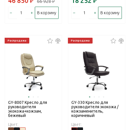
46 850
₽
18 252
₽
66 928
₽
–
+
–
+
В корзину
В корзину
Распродажа
Распродажа
GY-8007 Кресло для
GY-330 Кресло для
руководителя
руководителя экокожа /
экокожа+кожзам,
кожзаменитель,
бежевый
коричневый
Цвет:
Цвет: