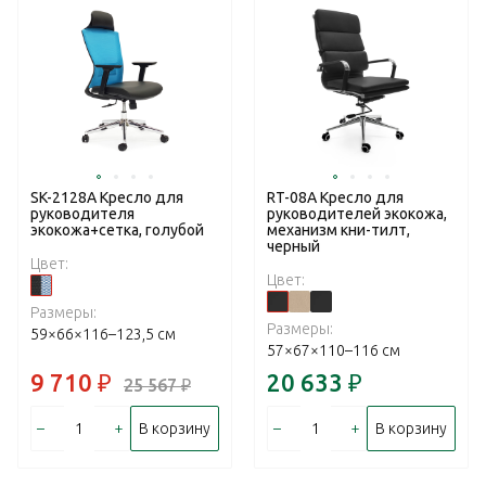
SK-2128A Кресло для
RT-08A Кресло для
руководителя
руководителей экокожа,
экокожа+сетка, голубой
механизм кни-тилт,
черный
Цвет:
Цвет:
Размеры:
Размеры:
59×66×116–123,5 см
57×67×110–116 см
9 710
₽
20 633
₽
25 567
₽
–
+
–
+
В корзину
В корзину