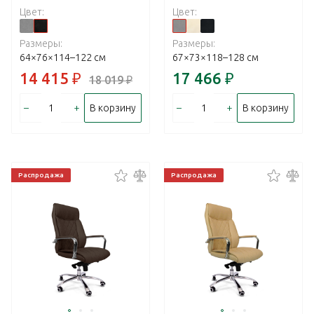
Цвет:
Цвет:
Размеры:
Размеры:
64×76×114–122 см
67×73×118–128 см
14 415
₽
17 466
₽
18 019
₽
–
+
–
+
В корзину
В корзину
Распродажа
Распродажа