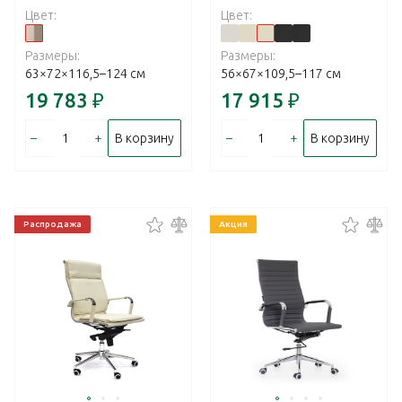
Цвет:
Цвет:
Размеры:
Размеры:
63×72×116,5–124 см
56×67×109,5–117 см
19 783
₽
17 915
₽
–
+
–
+
В корзину
В корзину
Распродажа
Акция