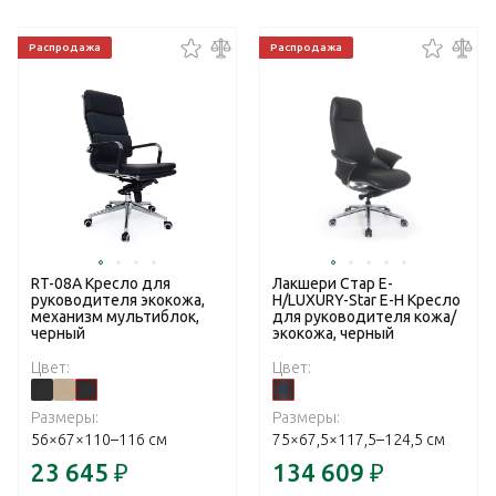
Распродажа
Распродажа
RT-08A Кресло для
Лакшери Стар Е-
руководителя экокожа,
Н/LUXURY-Star E-H Кресло
механизм мультиблок,
для руководителя кожа/
черный
экокожа, черный
Цвет:
Цвет:
Размеры:
Размеры:
56×67×110–116 см
75×67,5×117,5–124,5 см
23 645
₽
134 609
₽