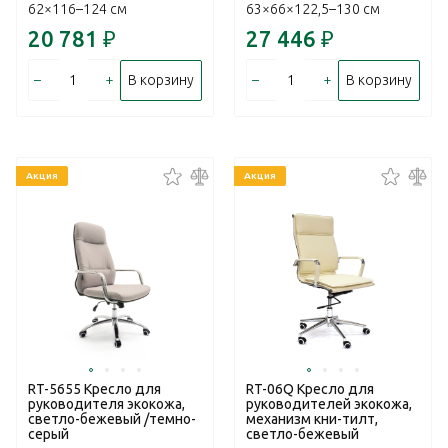
62×116–124 см
63×66×122,5–130 см
20 781
₽
27 446
₽
–
+
–
+
В корзину
В корзину
Акция
Акция
RT-5655 Кресло для
RT-06Q Кресло для
руководителя экокожа,
руководителей экокожа,
светло-бежевый /темно-
механизм кни-тилт,
серый
светло-бежевый