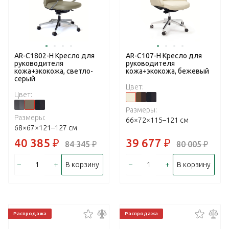
AR-C1802-H Кресло для
AR-C107-H Кресло для
руководителя
руководителя
кожа+экокожа, светло-
кожа+экокожа, бежевый
серый
Цвет:
Цвет:
Размеры:
Размеры:
66×72×115–121 см
68×67×121–127 см
40 385
₽
39 677
₽
84 345
₽
80 005
₽
–
+
–
+
В корзину
В корзину
Распродажа
Распродажа