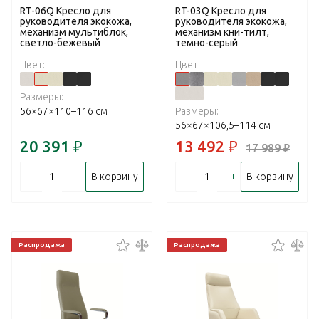
RT-06Q Кресло для
RT-03Q Кресло для
руководителя экокожа,
руководителя экокожа,
механизм мультиблок,
механизм кни-тилт,
светло-бежевый
темно-серый
Цвет:
Цвет:
Размеры:
56×67×110–116 см
Размеры:
56×67×106,5–114 см
20 391
₽
13 492
₽
17 989
₽
–
+
–
+
В корзину
В корзину
Распродажа
Распродажа