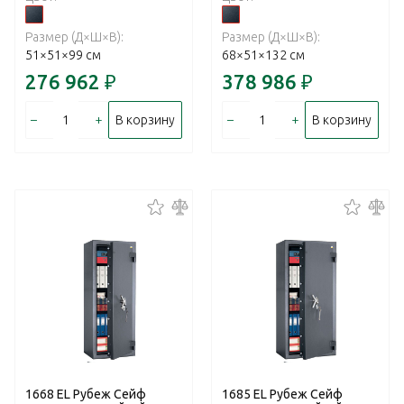
Размер (Д×Ш×В):
Размер (Д×Ш×В):
51×51×99 см
68×51×132 см
276 962
₽
378 986
₽
–
+
–
+
В корзину
В корзину
1668 EL Рубеж Сейф
1685 EL Рубеж Сейф