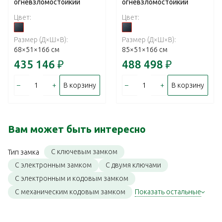
огневзломостойкий
огневзломостойкий
Цвет:
Цвет:
Размер (Д×Ш×В):
Размер (Д×Ш×В):
68×51×166 см
85×51×166 см
435 146
₽
488 498
₽
–
+
–
+
В корзину
В корзину
Вам может быть интересно
С ключевым замком
Тип замка
С электронным замком
С двумя ключами
С электронным и кодовым замком
С механическим кодовым замком
Показать остальные