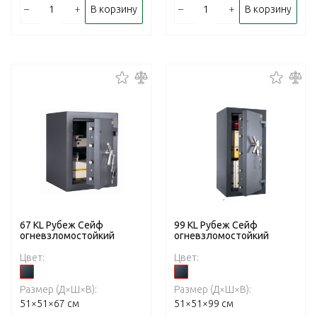
–
+
–
+
В корзину
В корзину
67 KL Рубеж Сейф
99 KL Рубеж Сейф
огневзломостойкий
огневзломостойкий
Цвет:
Цвет:
Размер (Д×Ш×В):
Размер (Д×Ш×В):
51×51×67 см
51×51×99 см