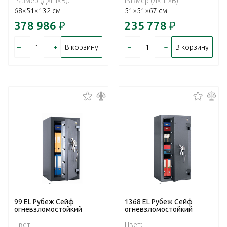
Размер (Д×Ш×В):
Размер (Д×Ш×В):
68×51×132 см
51×51×67 см
378 986
₽
235 778
₽
–
+
–
+
В корзину
В корзину
99 EL Рубеж Сейф
1368 EL Рубеж Сейф
огневзломостойкий
огневзломостойкий
Цвет:
Цвет: