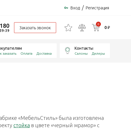
/
Вход
Регистрация
-180
0
0 ₽
Заказать звонок
-39-39
окупателям
Контакты
к заказать
Оплата
Доставка
Салоны
Дилеры
абрике «МебельСтиль» была изготовлена
оекту
стойка
в цвете «черный мрамор» с