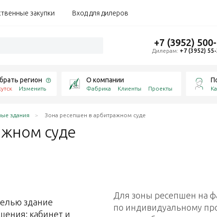
ственные закупки
Вход для дилеров
+7 (3952) 500
Дилерам:
+7 (3952) 55
брать регион
О компании
П
утск
Изменить
Фабрика
Клиенты
Проекты
Ка
ные здания
Зона ресепшен в арбитражном суде
ражном
суде
Для зоны ресепшен на ф
белью здание
по индивидуальному пр
щения: кабинет и