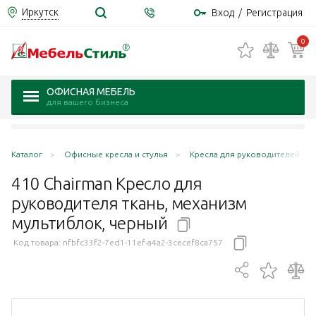
Иркутск
Вход
/
Регистрация
0
ОФИСНАЯ МЕБЕЛЬ
для вашего бизнеса
Каталог
Офисные кресла и стулья
Кресла для руководителей
410 Chairman Кресло для
руководителя ткань, механизм
мультиблок,
черный
Код товара:
nfbfc33f2-7ed1-11ef-a4a2-3cecef8ca757