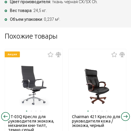
Цвет производителя
: ткань черная СХ/SX Ch.
Вес товара
: 24,5 кг.
Объем упаковки
: 0,237 м
.
3
Похожие товары
Акция
RT-03Q Кресло для
Chairman 421 Кресло для
руководителя экокожа,
руководителя кожа /
механизм кни-тилт,
экокожа, черный
темно-серый