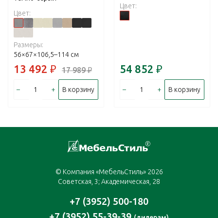
Цвет:
Цвет:
Размеры:
56×67×106,5–114 см
13 492
₽
54 852
₽
17 989
₽
–
+
–
+
В корзину
В корзину
© Компания «МебельСтиль» 2026
Советская, 3; Академическая, 28
+7 (3952) 500-180
+7 (3952) 55-39-39
(дилерам)