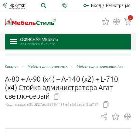
Иркутск
Вход
/
Регистрация
0
ОФИСНАЯ МЕБЕЛЬ
для вашего бизнеса
Каталог
Мебель для приемных
Мебель для приемных Агат
A
A-80 + A-90 (x4) + A-140 (x2) + L-710
(x4) Стойка администратора Агат
светло-серый
Код товара:
n3bd827ad-3879-11f1-a4e6-3cecef8ca757