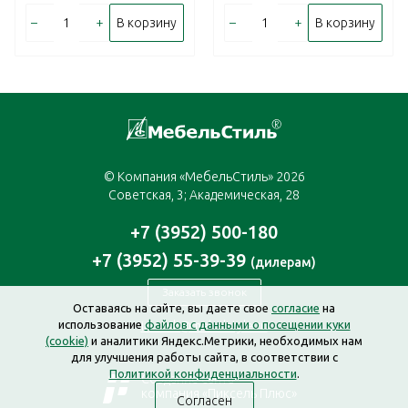
–
+
–
+
В корзину
В корзину
© Компания «МебельСтиль» 2026
Советская, 3; Академическая, 28
+7 (3952) 500-180
+7 (3952) 55-39-39
(дилерам)
Заказать звонок
Оставаясь на сайте, вы даете свое
согласие
на
использование
файлов с данными о посещении куки
irkutsk@mebelstyle.ru
(cookie)
и аналитики Яндекс.Метрики, необходимых нам
для улучшения работы сайта, в соответствии с
Политикой конфиденциальности
.
Создание сайта —
компания «Пиксель Плюс»
Согласен