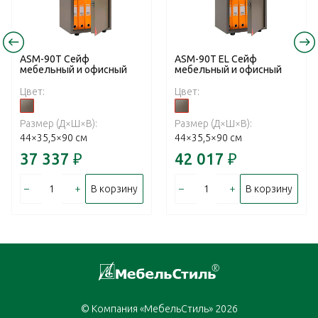
ASM-90T Сейф
ASM-90T EL Сейф
мебельный и офисный
мебельный и офисный
Цвет:
Цвет:
Размер (Д×Ш×В):
Размер (Д×Ш×В):
44×35,5×90 см
44×35,5×90 см
37 337
₽
42 017
₽
–
+
–
+
В корзину
В корзину
© Компания «МебельСтиль» 2026