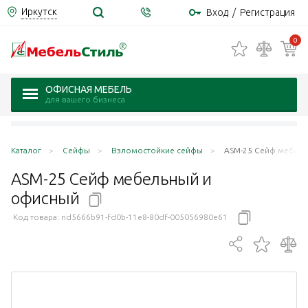
Иркутск
Вход
/
Регистрация
0
ОФИСНАЯ МЕБЕЛЬ
для вашего бизнеса
Каталог
Сейфы
Взломостойкие сейфы
ASM-25 Сейф мебел
ASM-25 Сейф мебельный и
офисный
Код товара:
nd5666b91-fd0b-11e8-80df-005056980e61