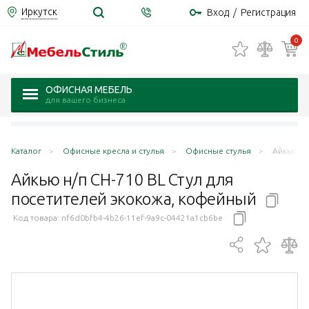
Иркутск
Вход
/
Регистрация
0
ОФИСНАЯ МЕБЕЛЬ
для вашего бизнеса
Каталог
Офисные кресла и стулья
Офисные стулья
Айкью н/
Айкью н/п CH-710 BL Стул для
посетителей экокожа,
кофейный
Код товара:
nf6d0bfb4-4b26-11ef-9a9c-04421a1cb6be