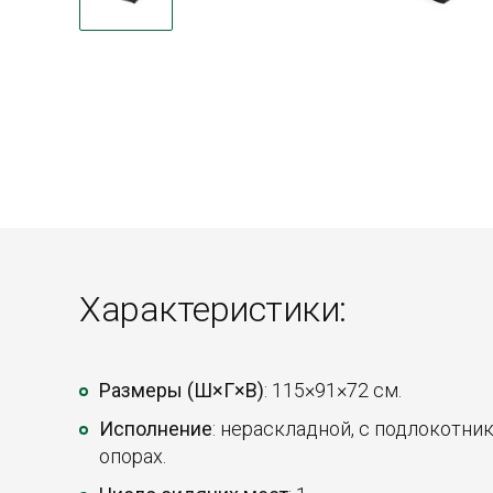
Характеристики:
Размеры (Ш×Г×В)
: 115×91×72 см.
Исполнение
: нераскладной, с подлокотни
опорах.