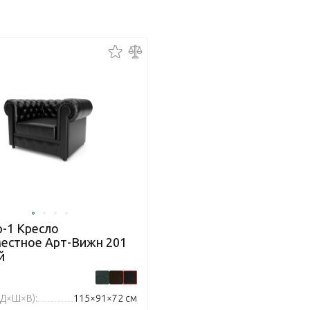
р-1 Кресло
естное Арт-Вижн 201
й
(Д×Ш×В):
115×91×72 см