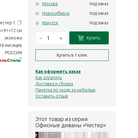
Москва
под заказ
Новосибирск
под заказ
естер-1
Иркутск
под заказ
5×91×72 см
–
+
Купить
экокожа
18 месяцев
РОССИЯ
Купить в 1 клик
Как оформить заказ
Как оплатить
Доставка и сборка
Памятка по уходу за мебелью
Оставить отзыв
Этот товар из серии
Офисные диваны «Честер»