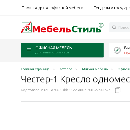
Производство офисной мебели
Тендеры и государ
Вы
ОФИСНАЯ МЕБЕЛЬ
для вашего бизнеса
Ирк
Главная страница
Каталог
Мягкая мебель
Офисны
Честер-1 Кресло одноме
Код товара:
n3205a706-13bb-11ed-a807-7085c2a41b7a
 Art-Vision 208 зеленый
жн / Art-Vision 348 темно-коричневый
-Вижн / Art-Vision 201 черный