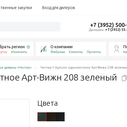
ственные закупки
Вход для дилеров
+7 (3952) 500
Дилерам:
+7 (3952) 55
брать регион
О компании
П
утск
Изменить
Фабрика
Клиенты
Проекты
Ка
е диваны «Честер»
Честер-1 Кресло одноместное Арт-Вижн 208 зелены
стное Арт-Вижн 208
зеленый
Цвета