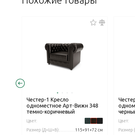
Похожие товары
Честер-1 Кресло
Честе
одноместное Арт-Вижн 348
одном
темно-коричневый
черны
Цвет:
Цвет:
Размер (Д×Ш×В):
115×91×72 см
Размер 