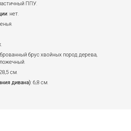
ластичный ППУ.
ции
: нет.
денья.
.
.
иброванный брус хвойных пород дерева,
бложечный.
 28,5 см.
ания дивана)
: 6,8 см.