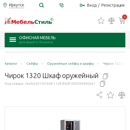
Иркутск
Вход
/
Регистрация
0
ОФИСНАЯ МЕБЕЛЬ
для вашего бизнеса
Каталог
Сейфы
Оружейные сейфы и шкафы
Чирок 1320 Шк
Чирок 1320 Шкаф
оружейный
Код товара:
nbeb6d510-fdd8-11e8-80df-005056980e61