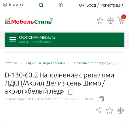
Иркутск
Вход
/
Регистрация
0
ОФИСНАЯ МЕБЕЛЬ
для вашего бизнеса
Каталог
Офисные перегородки
Офисные перегородки Дели / Del
D-130-60.2 Наполнение с ригелями
ЛДСП/Акрил Дели ясень Шимо /
акрил «белый
лед»
Код товара:
n0c1f7815-6b0e-11ee-8e12-b42e993fb766