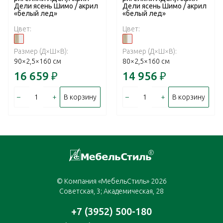
Дели ясень Шимо / акрил
Дели ясень Шимо / акрил
«белый лед»
«белый лед»
Цвет:
Цвет:
Размер (Д×Ш×В):
Размер (Д×Ш×В):
90×2,5×160 см
80×2,5×160 см
16 659
₽
14 956
₽
–
+
–
+
В корзину
В корзину
© Компания «МебельСтиль» 2026
Советская, 3; Академическая, 28
+7 (3952) 500-180