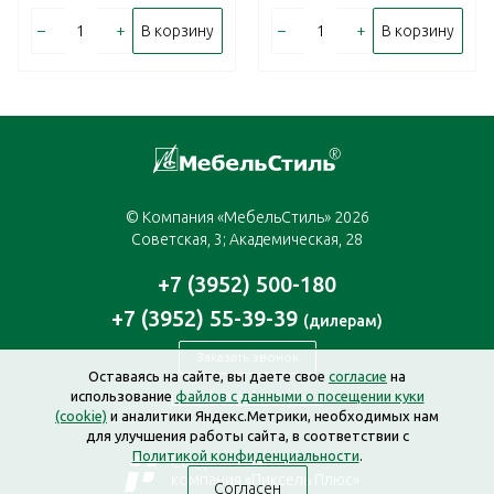
–
+
–
+
В корзину
В корзину
© Компания «МебельСтиль» 2026
Советская, 3; Академическая, 28
+7 (3952) 500-180
+7 (3952) 55-39-39
(дилерам)
Заказать звонок
Оставаясь на сайте, вы даете свое
согласие
на
использование
файлов с данными о посещении куки
irkutsk@mebelstyle.ru
(cookie)
и аналитики Яндекс.Метрики, необходимых нам
для улучшения работы сайта, в соответствии с
Политикой конфиденциальности
.
Создание сайта —
компания «Пиксель Плюс»
Согласен