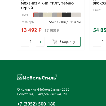
механизм кни-тилт, темно-
экоко
серый
Цвет:
Цвет:
Размеры:
56×67×106,5–114 см
13 492
₽
54 8
17 989
₽
–
+
–
В корзину
© Компания «МебельСтиль» 2026
Советская, 3; Академическая, 28
+7 (3952) 500-180