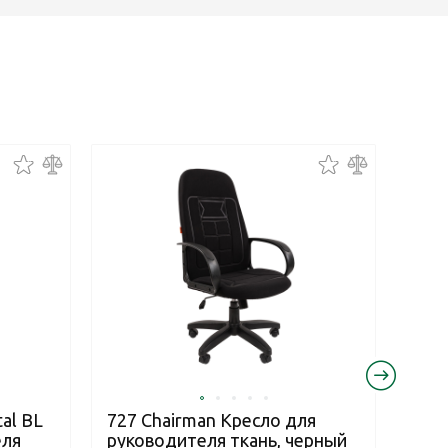
al BL
727 Chairman Кресло для
727
еля
руководителя ткань, черный
рук