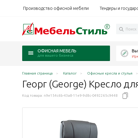
Производство офисной мебели
Тендеры и государ
Вы
ОФИСНАЯ МЕБЕЛЬ
для вашего бизнеса
Ирк
Главная страница
Каталог
Офисные кресла и стулья
Георг (George) Кресло д
Код товара:
n9e154c6b-43a8-11e9-9d8c-0492265c9448
тик обивка бежевый, 2108Н
пластик обивка черный, 2108Н
на пластик обивка шоколад, 2108Н
товина пластик обивка бордовый, 2108Н