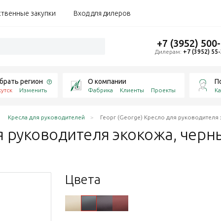
ственные закупки
Вход для дилеров
+7 (3952) 500
Дилерам:
+7 (3952) 55
брать регион
О компании
П
утск
Изменить
Фабрика
Клиенты
Проекты
Ка
Кресла для руководителей
Георг (George) Кресло для руководителя
ля руководителя экокожа,
черн
Цвета