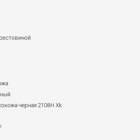
крестовиной.
ожа.
рный.
экокожа черная 2108H Xk.
.
3