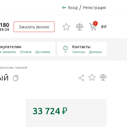
/
Вход
Регистрация
-180
0
0 ₽
Заказать звонок
-39-39
окупателям
Контакты
к заказать
Оплата
Доставка
Салоны
Дилеры
 экокожа, черный
ый
33 724
₽