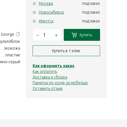
Москва
под заказ
Новосибирск
под заказ
Иркутск
под заказ
–
+
George
Купить
мультиблок
экокожа
Купить в 1 клик
пластик
мно-серый
Как оформить заказ
Как оплатить
Доставка и сборка
Памятка по уходу за мебелью
Оставить отзыв