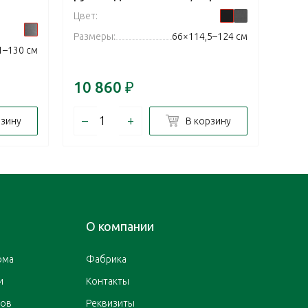
Цвет:
Цвет:
Размеры:
66×114,5–124 см
Разм
1–130 см
10 860
₽
10 
–
+
–
рзину
В корзину
О компании
ома
Фабрика
и
Контакты
ров
Реквизиты