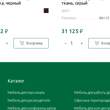
жа, черный
ткань, серый
Цвет:
Размеры:
66×12
52
₽
31 125
₽
+
–
+
В корзину
В ко
Каталог
Мебель для персонала
Мебель для работы д
Мебель для руководителя
Офисные перегородк
Мебель для конференц-залов
Мебель для кол-цент