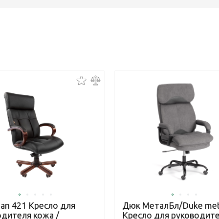
an 421 Кресло для
Дюк МеталБл/Duke met
одителя кожа /
Кресло для руководит