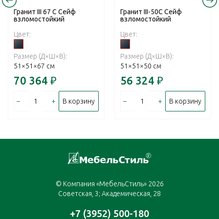
Гранит III 67 С Сейф
Гранит III-50C Сейф
взломостойкий
взломостойкий
Цвет:
Цвет:
Размер (Д×Ш×В):
Размер (Д×Ш×В):
51×51×67 см
51×51×50 см
70 364
₽
56 324
₽
–
+
–
+
В корзину
В корзину
© Компания «МебельСтиль» 2026
Советская, 3; Академическая, 28
+7 (3952) 500-180