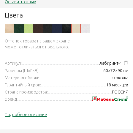
Оставить отзыв
Цвета
Оттенок товара на вашем экране
может отличаться от реального.
Артикул:
Лабиринт-1
Размеры (Ш×Г×В):
60×72×90 см
Материал обивки:
экокожа
Гарантийный срок:
18 месяцев
Страна производства:
РОССИЯ
Бренд:
Подробное описание