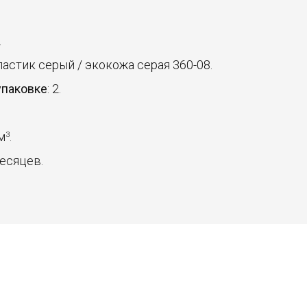
.
пластик серый / экокожа серая 360-08.
упаковке
: 2.
 м
.
3
месяцев.