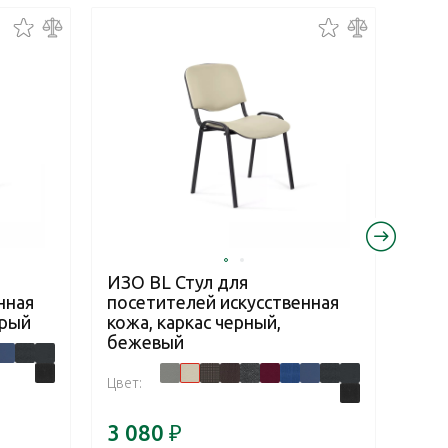
ИЗО BL Стул для
ИЗО
нная
посетителей искусственная
посе
ерый
кожа, каркас черный,
чер
бежевый
Цвет:
Цвет:
3 080
₽
2 7