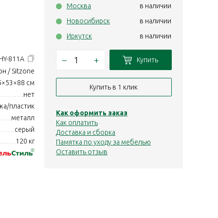
Москва
в наличии
Новосибирск
в наличии
Иркутск
в наличии
–
+
HY-811A
Купить
н / Sitzone
5×53×88 см
Купить в 1 клик
нет
жа/пластик
Как оформить заказ
металл
Как оплатить
серый
Доставка и сборка
120 кг
Памятка по уходу за мебелью
Оставить отзыв