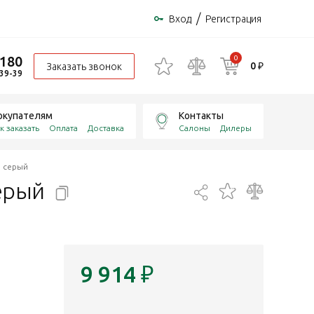
/
Вход
Регистрация
-180
0
0 ₽
Заказать звонок
-39-39
окупателям
Контакты
к заказать
Оплата
Доставка
Салоны
Дилеры
, серый
ерый
9 914
₽