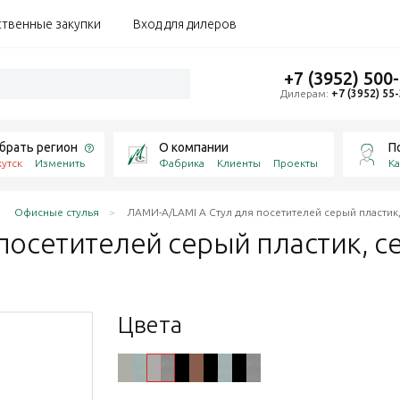
ственные закупки
Вход для дилеров
+7 (3952) 500
Дилерам:
+7 (3952) 55
брать регион
О компании
П
утск
Изменить
Фабрика
Клиенты
Проекты
Ка
Офисные стулья
ЛАМИ-А/LAMI A Стул для посетителей серый пластик
посетителей серый пластик,
с
Цвета
 360-28
360-05
й 360-08