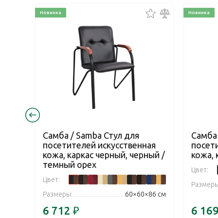
Новинка
Новинка
Самба / Samba Стул для
Самба 
посетителей искусственная
посет
кожа, каркас черный, черный /
кожа, 
темный орех
Цвет:
Цвет:
Размеры
Размеры:
60×60×86 см
6 712
₽
6 16