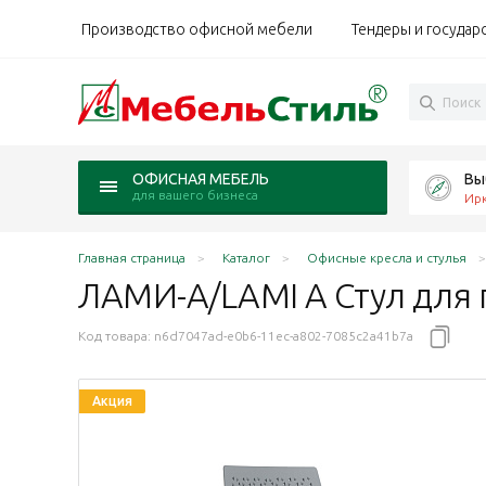
Производство офисной мебели
Тендеры и государ
Вы
ОФИСНАЯ МЕБЕЛЬ
для вашего бизнеса
Ирк
Главная страница
Каталог
Офисные кресла и стулья
ЛАМИ-А/LAMI A Стул для 
Код товара:
n6d7047ad-e0b6-11ec-a802-7085c2a41b7a
Акция
в, серый пластик, на ножках голубое сиденье
иков, серый пластик, на ножках серый 360-08
окотников, чёрный пластик, с роликами коричневый
одлокотников, чёрный пластик, с роликами голубой 
з подлокотников, чёрный пластик, с роликами серы