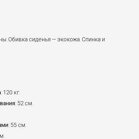
ы. Обивка сиденья — экокожа. Спинка и
а
: 120 кг.
ования
: 52 см.
ами
: 55 см.
м.