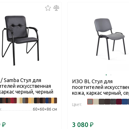
/ Samba Стул для
ИЗО BL Стул для
ителей искусственная
посетителей искусстве
каркас черный, черный
кожа, каркас черный, с
Цвет:
:
60×60×86 см
9
₽
3 080
₽