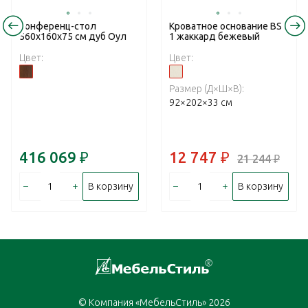
Конференц-стол
Кроватное основание BS-
560x160x75 см дуб Оул
1 жаккард бежевый
Цвет:
Цвет:
Размер (Д×Ш×В):
92×202×33 см
416 069
₽
12 747
₽
21 244
₽
–
+
–
+
В корзину
В корзину
© Компания «МебельСтиль» 2026