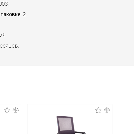
U03.
упаковке
: 2.
 м
.
3
месяцев.