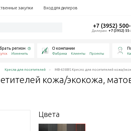
ственные закупки
Вход для дилеров
+7 (3952) 500
Дилерам:
+7 (3952) 55
брать регион
О компании
П
утск
Изменить
Фабрика
Клиенты
Проекты
Ка
Кресла для посетителей
MB-638BS Кресло для посетителей кожа/эко
сетителей кожа/экокожа, мат
Цвета