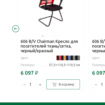
606 В/V Chairman Кресло для
606 В/
посетителей ткань/сетка,
посети
черный/красный
черны
Цвет:
Цвет:
Размеры:
57,5×110,5–110,5 см
Размеры
6 097
₽
6 09
–
+
–
В корзину