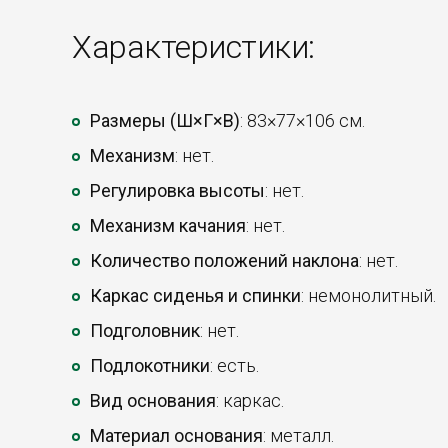
Характеристики:
Размеры (Ш×Г×В)
: 83×77×106 см.
Механизм
: нет.
Регулировка высоты
: нет.
Механизм качания
: нет.
Количество положений наклона
: нет.
Каркас сиденья и спинки
: немонолитный.
Подголовник
: нет.
Подлокотники
: есть.
Вид основания
: каркас.
Материал основания
: металл.