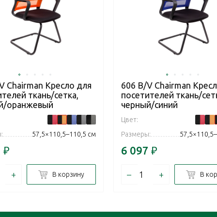
V Chairman Кресло для
606 В/V Chairman Крес
телей ткань/сетка,
посетителей ткань/сет
й/оранжевый
черный/синий
Цвет:
:
57,5×110,5–110,5 см
Размеры:
57,5×110,5–
7
₽
6 097
₽
+
–
+
В корзину
В ко