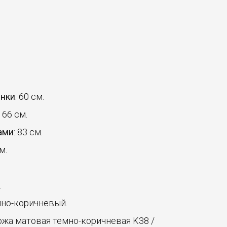
инки
: 60 см.
: 66 см.
ами
: 83 см.
м.
.
мно-коричневый.
кожа матовая темно-коричневая K38 /