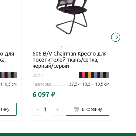
ло для
606 В/V Chairman Кресло для
606
ка,
посетителей ткань/сетка,
пос
черный/серый
чер
Цвет:
Цвет:
110,5 см
Размеры:
57,5×110,5–110,5 см
Разм
6 097
₽
6 0
–
+
–
рзину
В корзину