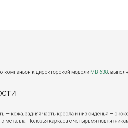
о-компаньон к директорской модели
MB-638
, выпол
ости
сть — кожа, задняя часть кресла и низ сиденья — эк
о металла. Полозья каркаса с четырьмя подпятникам