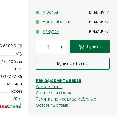
Москва
в наличии
Новосибирск
в наличии
Иркутск
в наличии
–
+
B-638BS
Купить
MB
×77×106 см
Купить в 1 клик
нет
а/экокожа
Как оформить заказ
металл
Как оплатить
хром
Доставка и сборка
120 кг
Памятка по уходу за мебелью
Оставить отзыв