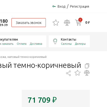
/
Вход
Регистрация
-180
0
0 ₽
Заказать звонок
-39-39
окупателям
Контакты
к заказать
Оплата
Доставка
Салоны
Дилеры
кожа, матовый темно-коричневый
овый
темно-коричневый
71 709
₽