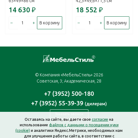
65×49×86 см
42,3×49,6×71,5 см
14 630
₽
18 552
₽
–
+
–
+
В корзину
В корзину
© Компания «МебельСтиль» 2026
Советская, 3; Академическая, 28
+7 (3952) 500-180
+7 (3952) 55-39-39
(дилерам)
Заказать звонок
Оставаясь на сайте, вы даете свое
согласие
на
использование
файлов с данными о посещении куки
irkutsk@mebelstyle.ru
(cookie)
и аналитики Яндекс.Метрики, необходимых нам
для улучшения работы сайта, в соответствии с