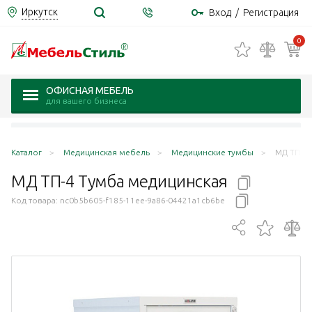
Иркутск
Вход
/
Регистрация
0
ОФИСНАЯ МЕБЕЛЬ
для вашего бизнеса
Каталог
Медицинская мебель
Медицинские тумбы
МД ТП-4 
МД ТП-4 Тумба
медицинская
Код товара:
nc0b5b605-f185-11ee-9a86-04421a1cb6be