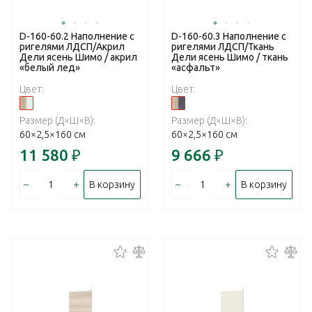
D-160-60.2 Наполнение с
D-160-60.3 Наполнение с
ригелями ЛДСП/Акрил
ригелями ЛДСП/Ткань
Дели ясень Шимо / акрил
Дели ясень Шимо / ткань
«белый лед»
«асфальт»
Цвет:
Цвет:
Размер (Д×Ш×В):
Размер (Д×Ш×В):
60×2,5×160 см
60×2,5×160 см
11 580
₽
9 666
₽
–
+
–
+
В корзину
В корзину