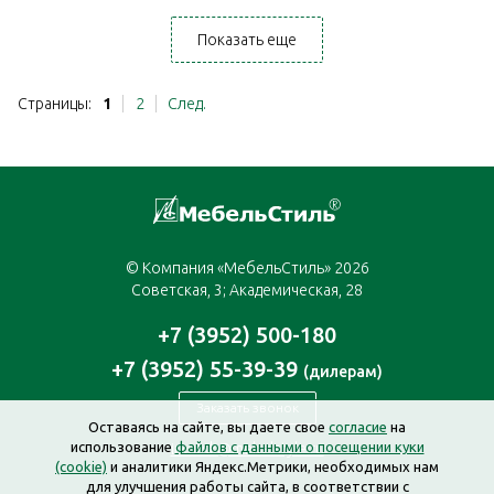
Показать еще
Страницы:
1
2
След.
© Компания «МебельСтиль» 2026
Советская, 3; Академическая, 28
+7 (3952) 500-180
+7 (3952) 55-39-39
(дилерам)
Заказать звонок
Оставаясь на сайте, вы даете свое
согласие
на
использование
файлов с данными о посещении куки
irkutsk@mebelstyle.ru
(cookie)
и аналитики Яндекс.Метрики, необходимых нам
для улучшения работы сайта, в соответствии с