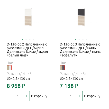
D-130-60.2 Наполнение с
D-130-60.3 Наполнение с
ригелями ЛДСП/Акрил
ригелями ЛДСП/Ткань
Дели ясень Шимо / акрил
Дели ясень Шимо / ткань
«белый лед»
«асфальт»
Цвет:
Цвет:
Размер (Д×Ш×В):
Размер (Д×Ш×В):
60×2,5×130 см
60×2,5×130 см
8 968
₽
7 138
₽
–
+
–
+
В корзину
В корзину