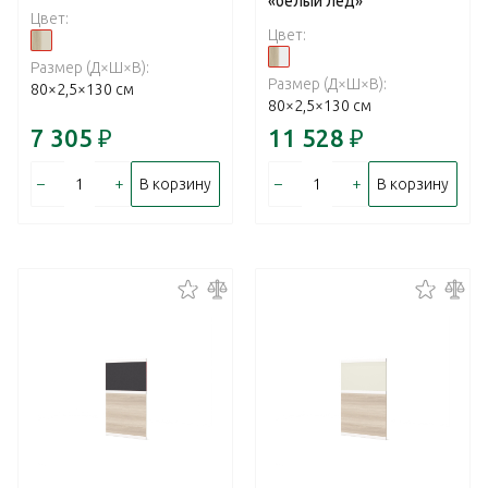
«белый лед»
Цвет:
Цвет:
Размер (Д×Ш×В):
Размер (Д×Ш×В):
80×2,5×130 см
80×2,5×130 см
7 305
₽
11 528
₽
–
+
–
+
В корзину
В корзину