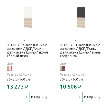
D-160-70.2 Наполнение с
D-160-70.3 Наполнение с
ригелями ЛДСП/Акрил
ригелями ЛДСП/Ткань
Дели ясень Шимо / акрил
Дели ясень Шимо / ткань
«белый лед»
«асфальт»
Цвет:
Цвет:
Размер (Д×Ш×В):
Размер (Д×Ш×В):
70×2,5×160 см
70×2,5×160 см
13 273
₽
10 606
₽
–
+
–
+
В корзину
В корзину