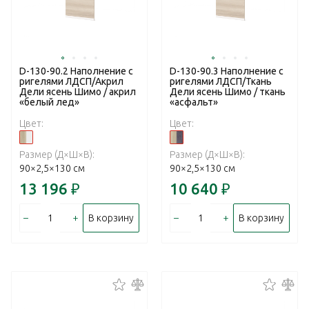
D-130-90.2 Наполнение с
D-130-90.3 Наполнение с
ригелями ЛДСП/Акрил
ригелями ЛДСП/Ткань
Дели ясень Шимо / акрил
Дели ясень Шимо / ткань
«белый лед»
«асфальт»
Цвет:
Цвет:
Размер (Д×Ш×В):
Размер (Д×Ш×В):
90×2,5×130 см
90×2,5×130 см
13 196
₽
10 640
₽
–
+
–
+
В корзину
В корзину