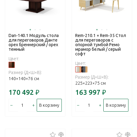
Dan-140.1 Модуль стола
Rem-210.1 + Rem-35 Стол
для переговоров Данте
для переговоров с
орех бреннерский / орех
опорной тумбой Ремо
темный
мрамор белый / серый
софт
Цвет:
Цвет:
Размер (Д×Ш×В):
Размер (Д×Ш×В):
140×140×76 см
225×223×75 см
170 492
₽
163 997
₽
–
+
–
+
В корзину
В корзину