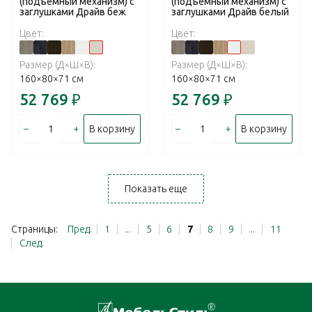
(подъёмный механизм) с
(подъёмный механизм) с
заглушками Драйв беж
заглушками Драйв белый
Цвет:
Цвет:
Размер (Д×Ш×В):
Размер (Д×Ш×В):
160×80×71 см
160×80×71 см
52 769
₽
52 769
₽
–
+
–
+
В корзину
В корзину
Показать еще
Страницы:
Пред.
1
...
5
6
7
8
9
...
11
След.