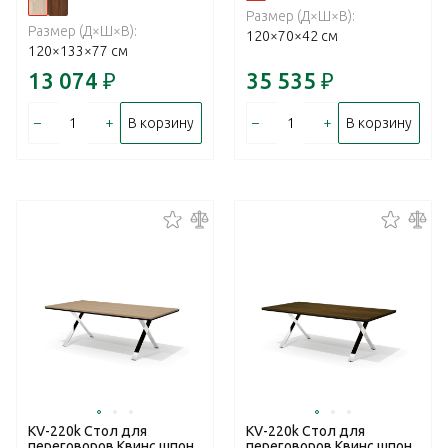
Размер (Д×Ш×В):
Размер (Д×Ш×В):
120×70×42 см
120×133×77 см
13 074
₽
35 535
₽
–
+
–
+
В корзину
В корзину
KV-220k Стол для
KV-220k Стол для
переговоров Квинс шпон
переговоров Квинс шпон