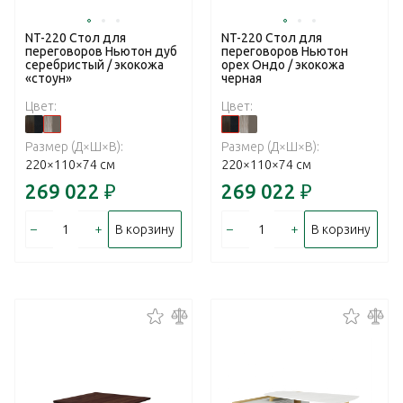
NT-220 Стол для
NT-220 Стол для
переговоров Ньютон дуб
переговоров Ньютон
серебристый / экокожа
орех Ондо / экокожа
«стоун»
черная
Цвет:
Цвет:
Размер (Д×Ш×В):
Размер (Д×Ш×В):
220×110×74 см
220×110×74 см
269 022
₽
269 022
₽
–
+
–
+
В корзину
В корзину