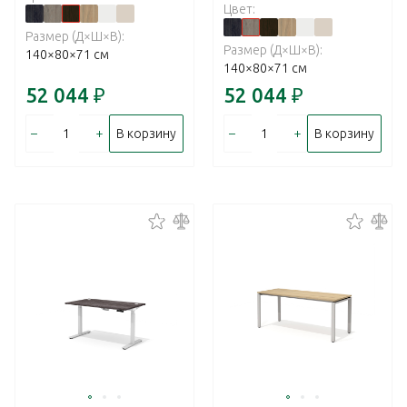
Цвет:
Размер (Д×Ш×В):
Размер (Д×Ш×В):
140×80×71 см
140×80×71 см
52 044
₽
52 044
₽
–
+
–
+
В корзину
В корзину