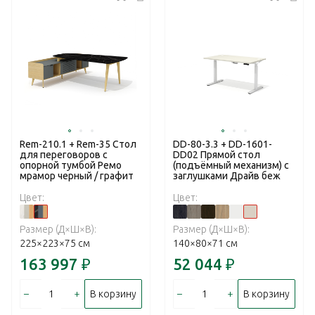
Rem-210.1 + Rem-35 Стол
DD-80-3.3 + DD-1601-
для переговоров с
DD02 Прямой стол
опорной тумбой Ремо
(подъёмный механизм) с
мрамор черный / графит
заглушками Драйв беж
Цвет:
Цвет:
Размер (Д×Ш×В):
Размер (Д×Ш×В):
225×223×75 см
140×80×71 см
163 997
₽
52 044
₽
–
+
–
+
В корзину
В корзину