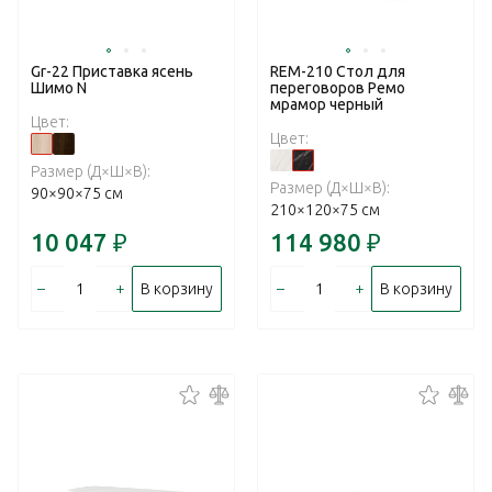
Gr-22 Приставка ясень
REM-210 Стол для
Шимо N
переговоров Ремо
мрамор черный
Цвет:
Цвет:
Размер (Д×Ш×В):
Размер (Д×Ш×В):
90×90×75 см
210×120×75 см
10 047
₽
114 980
₽
–
+
–
+
В корзину
В корзину