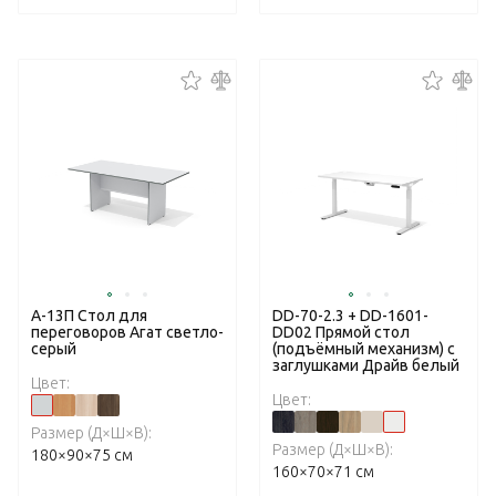
А-13П Стол для
DD-70-2.3 + DD-1601-
переговоров Агат светло-
DD02 Прямой стол
серый
(подъёмный механизм) с
заглушками Драйв белый
Цвет:
Цвет:
Размер (Д×Ш×В):
Размер (Д×Ш×В):
180×90×75 см
160×70×71 см