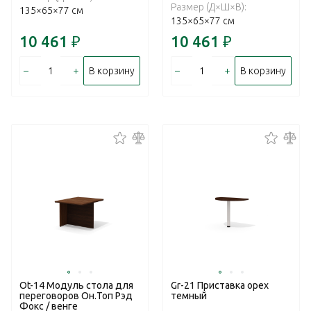
Размер (Д×Ш×В):
135×65×77 см
135×65×77 см
10 461
₽
10 461
₽
–
+
–
+
В корзину
В корзину
Ot-14 Модуль стола для
Gr-21 Приставка орех
переговоров Он.Топ Рэд
темный
Фокс / венге