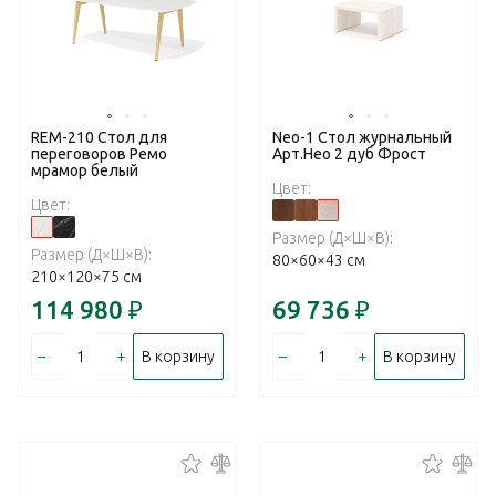
REM-210 Стол для
Neo-1 Стол журнальный
переговоров Ремо
Арт.Нео 2 дуб Фрост
мрамор белый
Цвет:
Цвет:
Размер (Д×Ш×В):
Размер (Д×Ш×В):
80×60×43 см
210×120×75 см
114 980
₽
69 736
₽
–
+
–
+
В корзину
В корзину