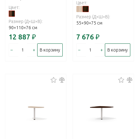
Цвет:
Цвет:
Размер (Д×Ш×В):
Размер (Д×Ш×В):
55×90×75 см
90×110×76 см
12 887
₽
7 676
₽
–
+
–
+
В корзину
В корзину