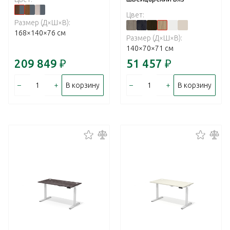
Цвет:
Размер (Д×Ш×В):
168×140×76 см
Размер (Д×Ш×В):
140×70×71 см
209 849
₽
51 457
₽
–
+
–
+
В корзину
В корзину