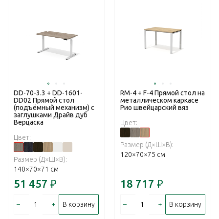
DD-70-3.3 + DD-1601-
RM-4 + F-4 Прямой стол на
DD02 Прямой стол
металлическом каркасе
(подъёмный механизм) с
Рио швейцарский вяз
заглушками Драйв дуб
Верцаска
Цвет:
Цвет:
Размер (Д×Ш×В):
120×70×75 см
Размер (Д×Ш×В):
140×70×71 см
51 457
₽
18 717
₽
–
+
–
+
В корзину
В корзину