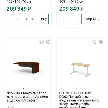
168×140×76 см
168×140×76 см
209 849
₽
209 849
₽
–
+
–
+
В корзину
В корзину
Neo-280.1 Модуль стола
DD-70-3.3 + DD-1601-
для переговоров Арт.Нео
DD02 Прямой стол
2 дуб Оул / графит
(подъёмный механизм) с
заглушками Драйв
швейцарский вяз
Цвет: