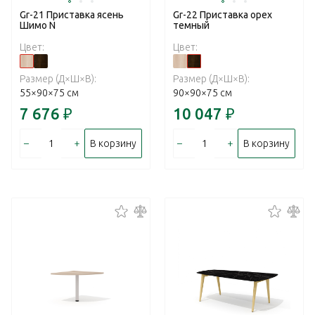
Gr-21 Приставка ясень
Gr-22 Приставка орех
Шимо N
темный
Цвет:
Цвет:
Размер (Д×Ш×В):
Размер (Д×Ш×В):
55×90×75 см
90×90×75 см
7 676
₽
10 047
₽
–
+
–
+
В корзину
В корзину