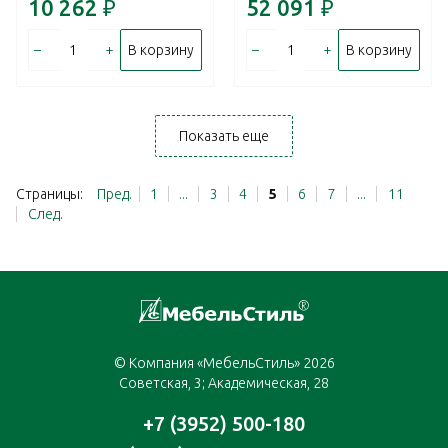
10 262
₽
52 091
₽
–
+
–
+
В корзину
В корзину
Показать еще
Страницы:
Пред.
1
...
3
4
5
6
7
...
11
След.
© Компания «МебельСтиль» 2026
Советская, 3; Академическая, 28
+7 (3952) 500-180