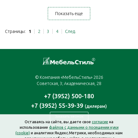
Показать еще
Страницы:
1
2
3
4
След.
© Компания «МебельСтиль» 2026
Советская, 3; Академическая, 28
+7 (3952) 500-180
+7 (3952) 55-39-39
(дилерам)
Заказать звонок
Оставаясь на сайте, вы даете свое
согласие
на
использование
файлов с данными о посещении куки
irkutsk@mebelstyle.ru
(cookie)
и аналитики Яндекс.Метрики, необходимых нам