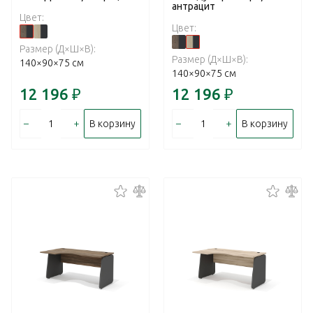
антрацит
Цвет:
Цвет:
Размер (Д×Ш×В):
Размер (Д×Ш×В):
140×90×75 см
140×90×75 см
12 196
₽
12 196
₽
–
+
–
+
В корзину
В корзину