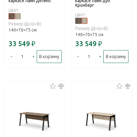
каркасе Лайн Делиос
каркасе Лайн дуб
Кронберг
Цвет:
Цвет:
Размер (Д×Ш×В):
Размер (Д×Ш×В):
140×70×75 см
140×70×75 см
33 549
₽
33 549
₽
–
+
–
+
В корзину
В корзину