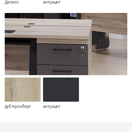
Делиос
антрацит
дуб Кронберг
антрацит