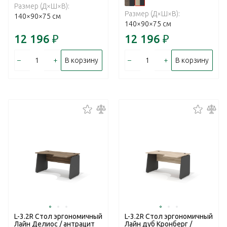
Размер (Д×Ш×В):
Размер (Д×Ш×В):
140×90×75 см
140×90×75 см
12 196
₽
12 196
₽
–
+
–
+
В корзину
В корзину
L-3.2R Стол эргономичный
L-3.2R Стол эргономичный
Лайн Делиос / антрацит
Лайн дуб Кронберг /