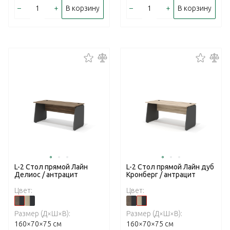
–
+
–
+
В корзину
В корзину
L-2 Стол прямой Лайн
L-2 Стол прямой Лайн дуб
Делиос / антрацит
Кронберг / антрацит
Цвет:
Цвет:
Размер (Д×Ш×В):
Размер (Д×Ш×В):
160×70×75 см
160×70×75 см