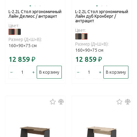
L-2.2L Стол эргономичный
L-2.2L Стол эргономичный
Лайн Делиос / антрацит
Лайн дуб Кронберг /
антрацит
Цвет:
Цвет:
Размер (Д×Ш×В):
Размер (Д×Ш×В):
160×90×75 см
160×90×75 см
12 859
₽
12 859
₽
–
+
–
+
В корзину
В корзину