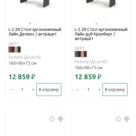
L-2.2R Стол эргономичный
L-2.2R Стол эргономичный
Лайн Делиос / антрацит
Лайн дуб Кронберг /
антрацит
Цвет:
Цвет:
Размер (Д×Ш×В):
Размер (Д×Ш×В):
160×90×75 см
160×90×75 см
12 859
₽
12 859
₽
–
+
–
+
В корзину
В корзину