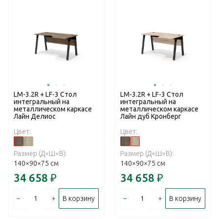
LM-3.2R + LF-3 Стол
LM-3.2R + LF-3 Стол
интегральный на
интегральный на
металлическом каркасе
металлическом каркасе
Лайн Делиос
Лайн дуб Кронберг
Цвет:
Цвет:
Размер (Д×Ш×В):
Размер (Д×Ш×В):
140×90×75 см
140×90×75 см
34 658
₽
34 658
₽
–
+
–
+
В корзину
В корзину