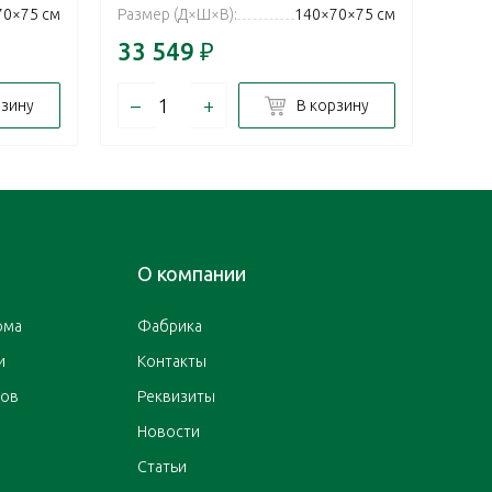
70×75 см
Размер (Д×Ш×В):
140×70×75 см
Разм
33 549
₽
36 
–
+
–
рзину
В корзину
О компании
ома
Фабрика
и
Контакты
ров
Реквизиты
Новости
Статьи