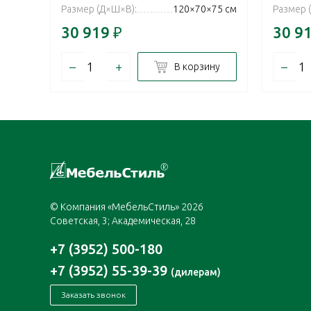
Размер (Д×Ш×В):
120×70×75 см
Размер 
30 919
₽
30 9
–
+
–
В корзину
© Компания «МебельСтиль» 2026
Советская, 3; Академическая, 28
+7 (3952) 500-180
+7 (3952) 55-39-39
(дилерам)
Заказать звонок