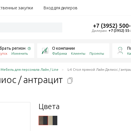
ственные закупки
Вход для дилеров
+7 (3952) 500
Дилерам:
+7 (3952) 55
брать регион
О компании
П
утск
Изменить
Фабрика
Клиенты
Проекты
Ка
Мебель для персонала Лайн / Line
L-4 Стол прямой Лайн Делиос / антра
лиос /
антрацит
Цвета