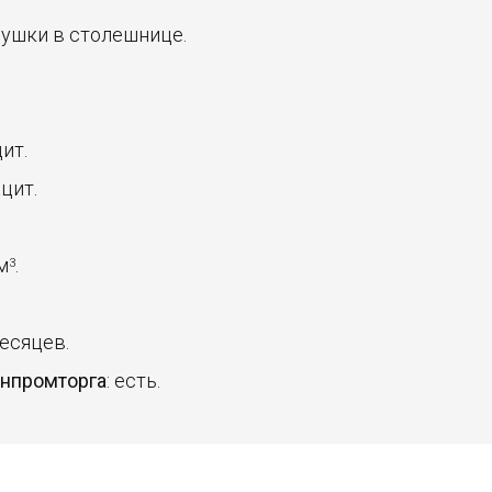
глушки в столешнице.
цит.
ацит.
 м
.
3
месяцев.
инпромторга
: есть.