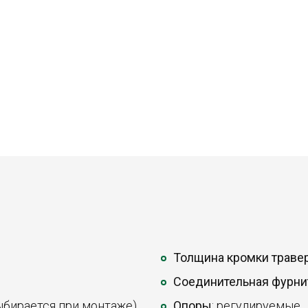
Толщина кромки траве
Соединительная фурни
ыбирается при монтаже).
Опоры
: регулируемые.