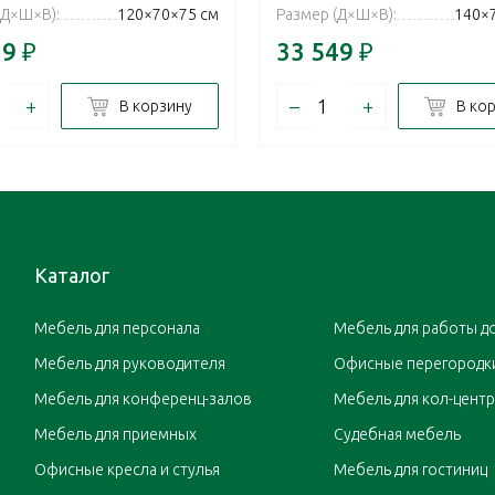
(Д×Ш×В):
120×70×75 см
Размер (Д×Ш×В):
140×
19
₽
33 549
₽
+
–
+
В корзину
В ко
Каталог
Мебель для персонала
Мебель для работы д
Мебель для руководителя
Офисные перегородк
Мебель для конференц-залов
Мебель для кол-цент
Мебель для приемных
Судебная мебель
Офисные кресла и стулья
Мебель для гостиниц