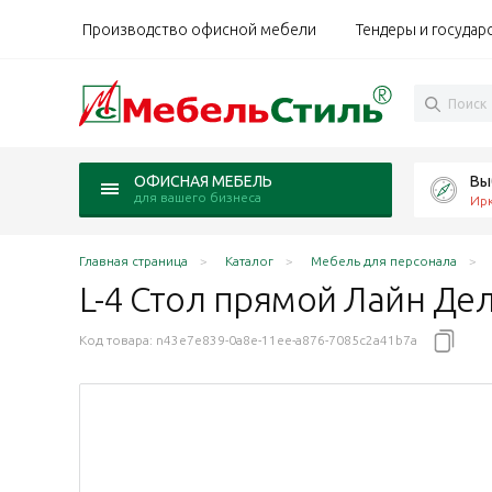
Производство офисной мебели
Тендеры и государ
Вы
ОФИСНАЯ МЕБЕЛЬ
для вашего бизнеса
Ирк
Главная страница
Каталог
Мебель для персонала
L-4 Стол прямой Лайн Де
Код товара:
n43e7e839-0a8e-11ee-a876-7085c2a41b7a
нтрацит
ронберг/антрацит