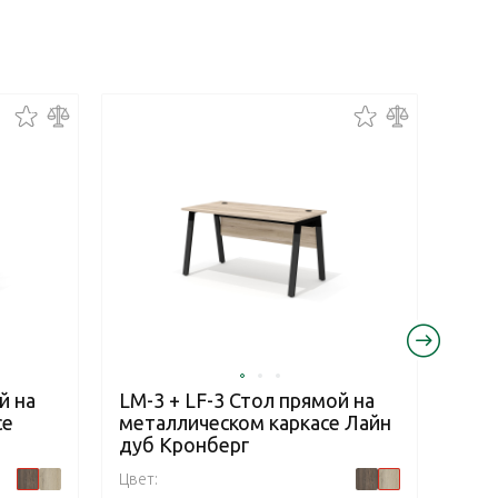
й на
LM-3 + LF-3 Стол прямой на
LM-2
се
металлическом каркасе Лайн
мет
дуб Кронберг
Дел
Цвет:
Цвет: