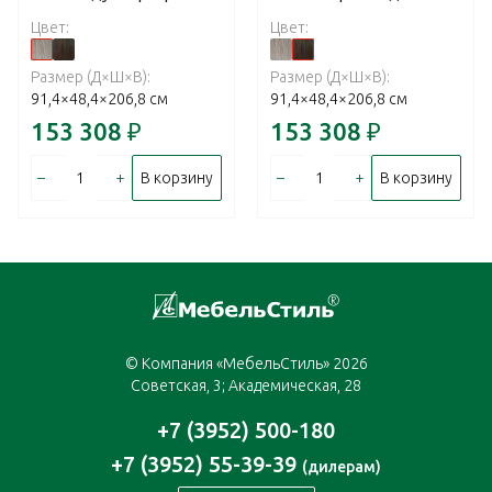
Цвет:
Цвет:
Размер (Д×Ш×В):
Размер (Д×Ш×В):
91,4×48,4×206,8 см
91,4×48,4×206,8 см
153 308
₽
153 308
₽
–
+
–
+
В корзину
В корзину
© Компания «МебельСтиль» 2026
Советская, 3; Академическая, 28
+7 (3952) 500-180
+7 (3952) 55-39-39
(дилерам)