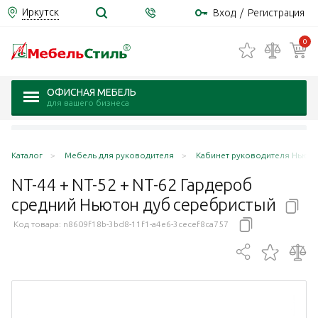
Иркутск
Вход
/
Регистрация
0
ОФИСНАЯ МЕБЕЛЬ
для вашего бизнеса
Каталог
Мебель для руководителя
Кабинет руководителя Ньюто
NT-44 + NT-52 + NT-62 Гардероб
средний Ньютон дуб
серебристый
Код товара:
n8609f18b-3bd8-11f1-a4e6-3cecef8ca757