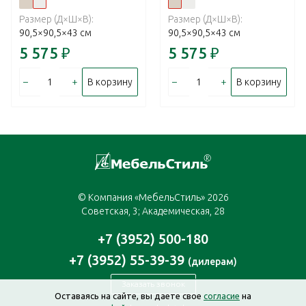
Размер (Д×Ш×В):
Размер (Д×Ш×В):
90,5×90,5×43 см
90,5×90,5×43 см
5 575
₽
5 575
₽
–
+
–
+
В корзину
В корзину
© Компания «МебельСтиль» 2026
Советская, 3; Академическая, 28
+7 (3952) 500-180
+7 (3952) 55-39-39
(дилерам)
Заказать звонок
Оставаясь на сайте, вы даете свое
согласие
на