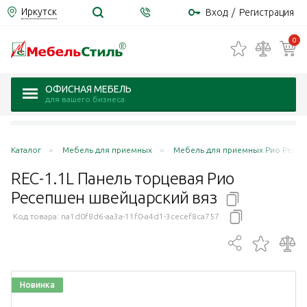
Иркутск
Вход
/
Регистрация
0
ОФИСНАЯ МЕБЕЛЬ
для вашего бизнеса
Каталог
Мебель для приемных
Мебель для приемных Рио Ресепш
REC-1.1L Панель торцевая Рио
Ресепшен швейцарский
вяз
Код товара:
na1d0f8d6-aa3a-11f0-a4d1-3cecef8ca757
Новинка