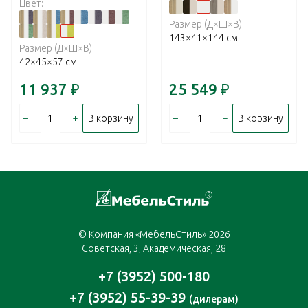
Цвет:
Размер (Д×Ш×В):
143×41×144 см
Размер (Д×Ш×В):
42×45×57 см
11 937
₽
25 549
₽
–
+
–
+
В корзину
В корзину
© Компания «МебельСтиль» 2026
Советская, 3; Академическая, 28
+7 (3952) 500-180
+7 (3952) 55-39-39
(дилерам)