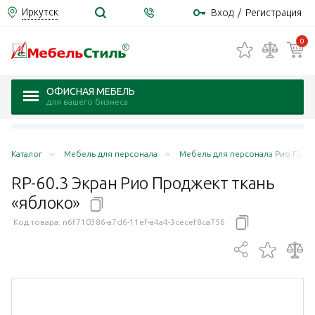
Иркутск
Вход
/
Регистрация
0
ОФИСНАЯ МЕБЕЛЬ
для вашего бизнеса
Каталог
Мебель для персонала
Мебель для персонала Рио Продже
RP-60.3 Экран Рио Проджект ткань
«яблоко»
Код товара:
n6f710386-a7d6-11ef-a4a4-3cecef8ca756