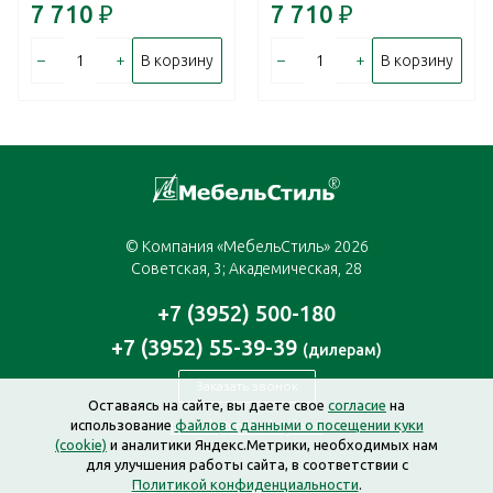
7 710
₽
7 710
₽
–
+
–
+
В корзину
В корзину
© Компания «МебельСтиль» 2026
Советская, 3; Академическая, 28
+7 (3952) 500-180
+7 (3952) 55-39-39
(дилерам)
Заказать звонок
Оставаясь на сайте, вы даете свое
согласие
на
использование
файлов с данными о посещении куки
irkutsk@mebelstyle.ru
(cookie)
и аналитики Яндекс.Метрики, необходимых нам
для улучшения работы сайта, в соответствии с
Политикой конфиденциальности
.
Создание сайта —