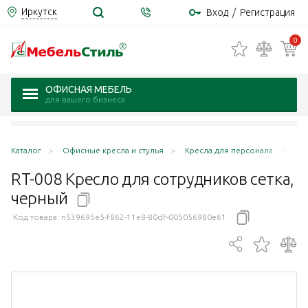
Иркутск
Вход
/
Регистрация
0
ОФИСНАЯ МЕБЕЛЬ
для вашего бизнеса
Каталог
Офисные кресла и стулья
Кресла для персонала
RT-
RT-008 Кресло для сотрудников сетка,
черный
Код товара:
n539695e5-f862-11e8-80df-005056980e61