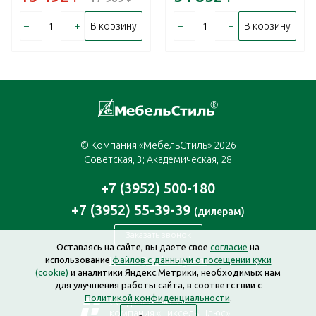
–
+
–
+
В корзину
В корзину
© Компания «МебельСтиль» 2026
Советская, 3; Академическая, 28
+7 (3952) 500-180
+7 (3952) 55-39-39
(дилерам)
Заказать звонок
Оставаясь на сайте, вы даете свое
согласие
на
использование
файлов с данными о посещении куки
irkutsk@mebelstyle.ru
(cookie)
и аналитики Яндекс.Метрики, необходимых нам
для улучшения работы сайта, в соответствии с
Политикой конфиденциальности
.
Создание сайта —
компания «Пиксель Плюс»