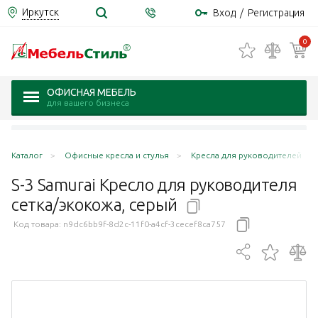
Иркутск
Вход
/
Регистрация
0
ОФИСНАЯ МЕБЕЛЬ
для вашего бизнеса
Каталог
Офисные кресла и стулья
Кресла для руководителей
S-3 Samurai Кресло для руководителя
сетка/экокожа,
серый
Код товара:
n9dc6bb9f-8d2c-11f0-a4cf-3cecef8ca757