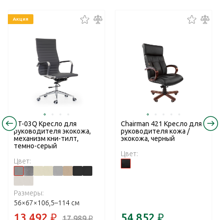
Акция
RT-03Q Кресло для
Chairman 421 Кресло для
руководителя экокожа,
руководителя кожа /
механизм кни-тилт,
экокожа, черный
темно-серый
Цвет:
Цвет:
Размеры:
56×67×106,5–114 см
13 492
₽
54 852
₽
17 989
₽