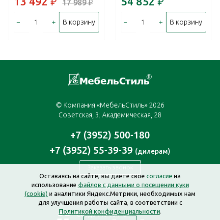
13 492
₽
54 852
₽
17 989
₽
–
+
–
+
В корзину
В корзину
© Компания «МебельСтиль» 2026
Советская, 3; Академическая, 28
+7 (3952) 500-180
+7 (3952) 55-39-39
(дилерам)
Заказать звонок
Оставаясь на сайте, вы даете свое
согласие
на
использование
файлов с данными о посещении куки
irkutsk@mebelstyle.ru
(cookie)
и аналитики Яндекс.Метрики, необходимых нам
для улучшения работы сайта, в соответствии с
Политикой конфиденциальности
.
Создание сайта —