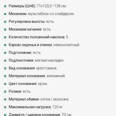
Размеры (Ш×В)
: 71×120,5–128 см.
Механизм
: мультиблок со слайдером .
Регулировка высоты
: есть.
Механизм качания
: есть.
Количество положений наклона
: 5.
Каркас сиденья и спинки
: немонолитный.
Подголовник
: есть.
Подлокотники
: мягкие накладки.
Вид основания
: крестовина.
Материал основания
: алюминий.
Цвет основания
: хром.
Ролики
: есть.
Материал обивки
: сетка / экокожа.
Максимальная нагрузка
: 120 кг.
Диаметр / ширина основания
: 70 см.