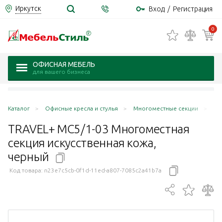
Иркутск
Вход
/
Регистрация
0
ОФИСНАЯ МЕБЕЛЬ
для вашего бизнеса
Каталог
Офисные кресла и стулья
Многоместные секции
TR
TRAVEL+ MC5/1-03 Многоместная
секция искусственная кожа,
черный
Код товара:
n23e7c5cb-0f1d-11ed-a807-7085c2a41b7a