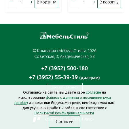
–
+
–
+
В корзину
В корзину
© Компания «МебельСтиль» 2026
Советская, 3; Академическая, 28
+7 (3952) 500-180
+7 (3952) 55-39-39
(дилерам)
Заказать звонок
Оставаясь на сайте, вы даете свое
согласие
на
использование
файлов с данными о посещении куки
irkutsk@mebelstyle.ru
(cookie)
и аналитики Яндекс.Метрики, необходимых нам
для улучшения работы сайта, в соответствии с
Политикой конфиденциальности
.
Создание сайта —
компания «Пиксель Плюс»
Согласен