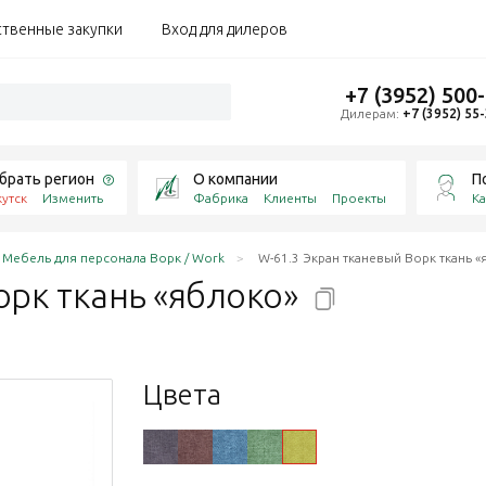
ственные закупки
Вход для дилеров
+7 (3952) 500
Дилерам:
+7 (3952) 55
брать регион
О компании
П
утск
Изменить
Фабрика
Клиенты
Проекты
Ка
Мебель для персонала Ворк / Work
W-61.3 Экран тканевый Ворк ткань 
орк ткань
«яблоко»
Цвета