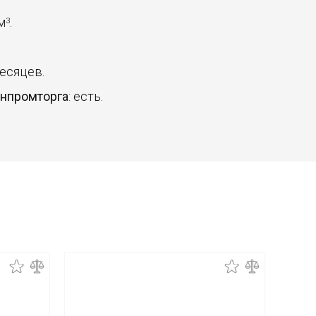
 м
.
3
месяцев.
инпромторга
: есть.