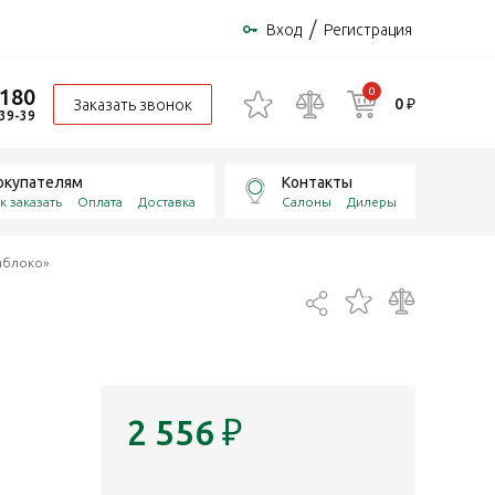
/
Вход
Регистрация
-180
0
0 ₽
Заказать звонок
-39-39
окупателям
Контакты
к заказать
Оплата
Доставка
Салоны
Дилеры
«яблоко»
2 556
₽