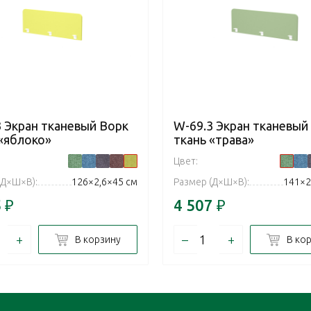
3 Экран тканевый Ворк
W-69.3 Экран тканевый
 «яблоко»
ткань «трава»
Цвет:
(Д×Ш×В):
126×2,6×45 см
Размер (Д×Ш×В):
141×2
5
₽
4 507
₽
+
–
+
В корзину
В ко