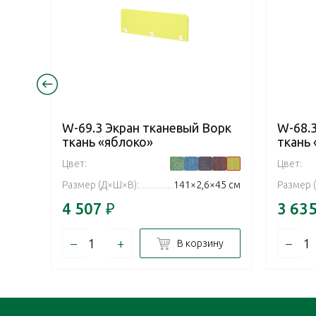
W-69.3 Экран тканевый Ворк
W-68.
ткань «яблоко»
ткань
Цвет:
Цвет:
Размер (Д×Ш×В):
141×2,6×45 см
Размер 
4 507
₽
3 63
–
+
–
В корзину