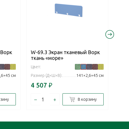
 Ворк
W-69.3 Экран тканевый Ворк
W-6
ткань «море»
тка
Цвет:
Цвет:
,6×45 см
Размер (Д×Ш×В):
141×2,6×45 см
Разм
4 507
₽
4 5
–
+
–
рзину
В корзину