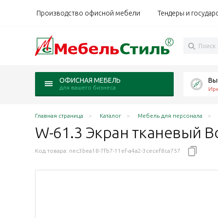
Производство офисной мебели
Тендеры и государ
Вы
ОФИСНАЯ МЕБЕЛЬ
для вашего бизнеса
Ирк
Главная страница
Каталог
Мебель для персонала
W-61.3 Экран тканевый В
Код товара:
nec3bea18-7fb7-11ef-a4a2-3cecef8ca757
микрошенилл Лаунж-Lounge 14 асфальт
rk микрошенилл Лаунж-Lounge 09 кофе
/ Work микрошенилл Лаунж-Lounge 21 море
рк / Work микрошенилл Лаунж-Lounge 25 трава
 Ворк / Work микрошенилл Лаунж-Lounge 24 яблоко