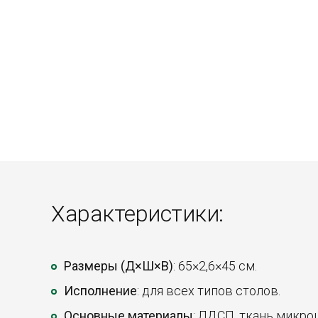
Характеристики:
Размеры (Д×Ш×В)
: 65×2,6×45 см.
Исполнение
: для всех типов столов.
Основные материалы
: ЛДСП, ткань микро