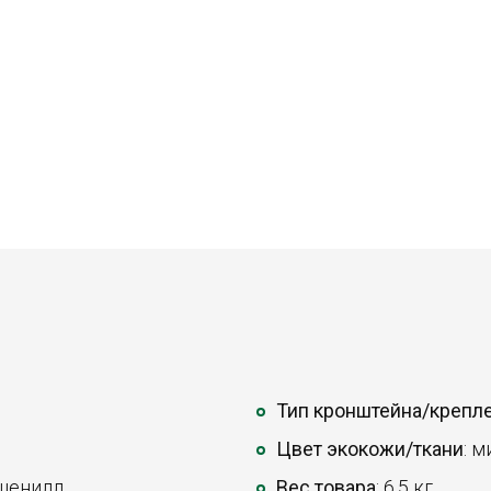
Тип кронштейна/крепл
Цвет экокожи/ткани
: 
шенилл.
Вес товара
: 6,5 кг.