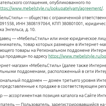
ательского соглашения, опубликованного по
https://www.mebelstyle.ru/pokupatelyam/agreement/
.
ебельСтиль» — общество с ограниченной ответстве
091558, ИНН 3808197064, КПП 380801001, юридический
 Энгельса, д. 10.
одавец — «МебельСтиль» или иное юридическое ли
ниматель, товар которых размещен в Интернет-маг
ющего товары на Региональном поддомене Интерне
ца продавца» по адресу
https://www.mebelstyle.ru/po
тернет-магазин «МебельСтиль» (далее также Интерне
льными поддоменами, расположенный в сети Инте
гиональный поддомен — домен третьего уровня Инт
 представленные к продаже в соответствующем рег
вар — ассортиментная позиция каталога на Сайте Ин
купатель — Пользователь, зарегистрировавшийся на