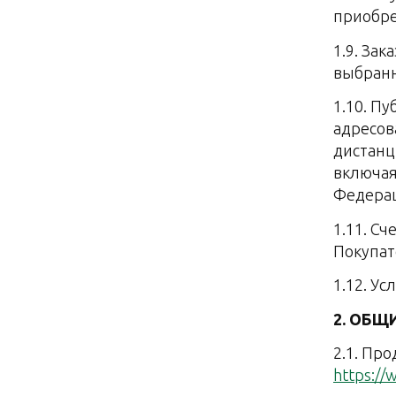
приобре
1.9. За
выбранн
1.10. П
адресов
дистанц
включая 
Федера
1.11. С
Покупат
1.12. У
2. ОБЩ
2.1. Пр
https://