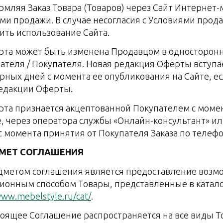
ормляя Заказ Товара (Товаров) через Сайт Интернет-
ми продажи. В случае несогласия с Условиями про
ить использование Сайта.
ерта может быть изменена Продавцом в односторон
ателя / Покупателя. Новая редакция Оферты вступае
рных дней с момента ее опубликования на Сайте, е
едакции Оферты.
ерта признается акцептованной Покупателем с мом
е, через оператора службы «Онлайн-консультант» и
 с момента принятия от Покупателя Заказа по телефо
ДМЕТ СОГЛАШЕНИЯ
едметом соглашения является предоставление воз
ионным способом Товары, представленные в каталог
www.mebelstyle.ru/cat/
.
стоящее Соглашение распространяется на все виды То