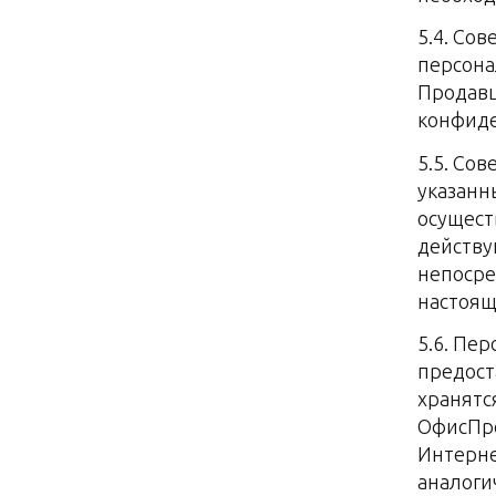
5.4. Со
персона
Продавц
конфиде
5.5. Со
указанн
осущест
действу
непосре
настоящ
5.6. Пе
предост
хранятс
ОфисПро
Интерне
аналоги