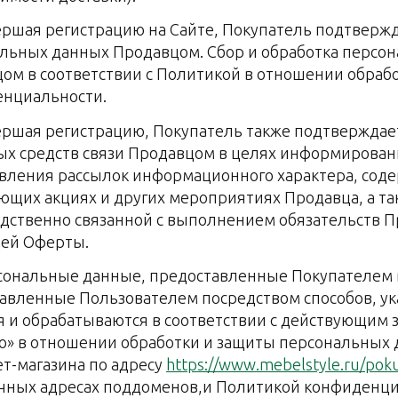
вершая регистрацию на Сайте, Покупатель подтвержд
льных данных Продавцом. Сбор и обработка персо
ом в соответствии с Политикой в отношении обраб
нциальности.
вершая регистрацию, Покупатель также подтверждает
ых средств связи Продавцом в целях информировани
вления рассылок информационного характера, сод
ющих акциях и других мероприятиях Продавца, а т
дственно связанной с выполнением обязательств П
ей Оферты.
рсональные данные, предоставленные Покупателем в
авленные Пользователем посредством способов, указ
я и обрабатываются в соответствии с действующим
» в отношении обработки и защиты персональных д
т-магазина по адресу
https://www.mebelstyle.ru/poku
чных адресах поддоменов,и Политикой конфиденц