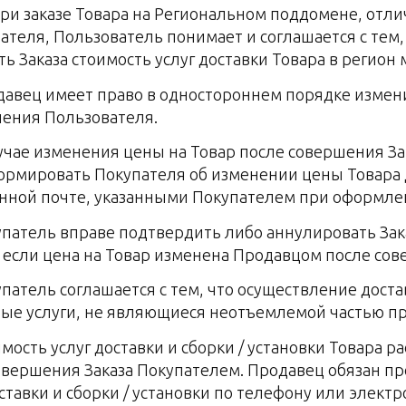
При заказе Товара на Региональном поддомене, отл
ателя, Пользователь понимает и соглашается с тем,
ть Заказа стоимость услуг доставки Товара в регио
одавец имеет право в одностороннем порядке измен
ения Пользователя.
случае изменения цены на Товар после совершения З
рмировать Покупателя об изменении цены Товара д
нной почте, указанными Покупателем при оформлен
купатель вправе подтвердить либо аннулировать Зака
, если цена на Товар изменена Продавцом после со
купатель соглашается с тем, что осуществление доста
ые услуги, не являющиеся неотъемлемой частью пр
оимость услуг доставки и сборки / установки Товар
овершения Заказа Покупателем. Продавец обязан п
оставки и сборки / установки по телефону или элек