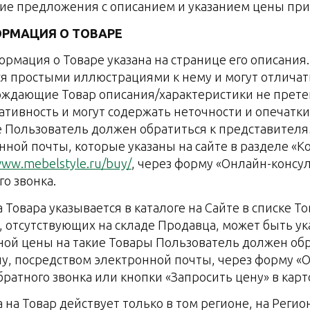
кие предложения с описанием и указанием цены прис
ОРМАЦИЯ О ТОВАРЕ
формация о Товаре указана на странице его описан
я простыми иллюстрациями к нему и могут отличать
ждающие Товар описания/характеристики не прет
тивность и могут содержать неточности и опечатк
е Пользователь должен обратиться к представител
нной почты, которые указаны на сайте в разделе «К
www.mebelstyle.ru/buy/
, через форму «Онлайн-консу
го звонка.
а Товара указывается в каталоге на Сайте в списке Т
, отсутствующих на складе Продавца, может быть ука
ной цены на такие Товары Пользователь должен об
у, посредством электронной почты, через форму «
обратного звонка или кнопки «Запросить цену» в карт
на на Товар действует только в том регионе, на Ре