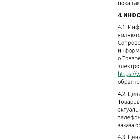
пока та
4. ИНФ
4.1. Ин
являютс
Сопрово
информа
о Товар
электро
https://
обратно
4.2. Цен
Товаров
актуаль
телефон
заказа 
4.3. Це