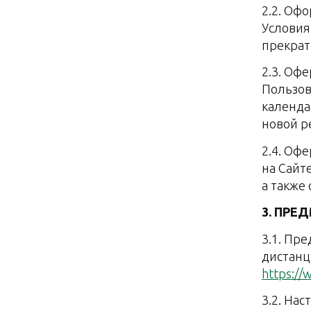
2.2. Оф
Условия
прекрат
2.3. Оф
Пользов
календа
новой р
2.4. Оф
на Сайт
а также
3. ПРЕ
3.1. Пр
дистанц
https://
3.2. На