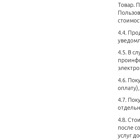
Товар. 
Пользов
стоимос
4.4. Пр
уведомл
4.5. В 
проинфо
электро
4.6. По
оплату)
4.7. По
отдельн
4.8. Ст
после с
услуг д