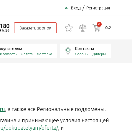
/
Вход
Регистрация
-180
0
0 ₽
Заказать звонок
-39-39
окупателям
Контакты
к заказать
Оплата
Доставка
Салоны
Дилеры
ru
, а также все Региональные поддомены.
агазина и принимающее условия настоящей
ru/pokupatelyam/oferta/
, и