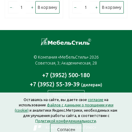
–
+
–
+
В корзину
В корзину
© Компания «МебельСтиль» 2026
Советская, 3; Академическая, 28
+7 (3952) 500-180
+7 (3952) 55-39-39
(дилерам)
Заказать звонок
Оставаясь на сайте, вы даете свое
согласие
на
использование
файлов с данными о посещении куки
irkutsk@mebelstyle.ru
(cookie)
и аналитики Яндекс.Метрики, необходимых нам
для улучшения работы сайта, в соответствии с
Политикой конфиденциальности
.
Создание сайта —
компания «Пиксель Плюс»
Согласен