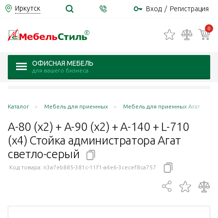
Иркутск
Вход
/
Регистрация
0
ОФИСНАЯ МЕБЕЛЬ
для вашего бизнеса
Каталог
Мебель для приемных
Мебель для приемных Агат
А
А-80 (x2) + А-90 (x2) + А-140 + L-710
(х4) Стойка администратора Агат
светло-серый
Код товара:
n3a7eb885-381c-11f1-a4e6-3cecef8ca757