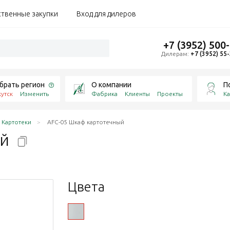
ственные закупки
Вход для дилеров
+7 (3952) 500
Дилерам:
+7 (3952) 55
брать регион
О компании
П
утск
Изменить
Фабрика
Клиенты
Проекты
Ка
Картотеки
AFC-05 Шкаф картотечный
ый
Цвета