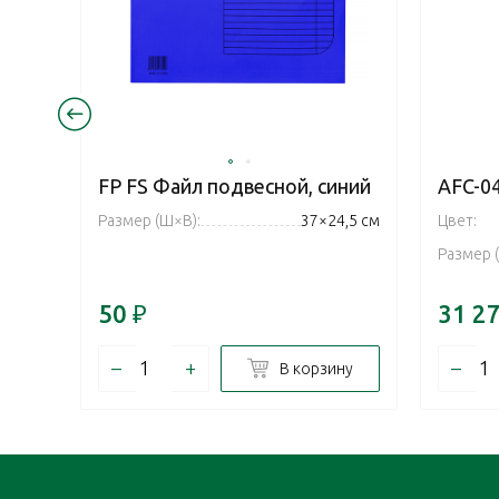
FP FS Файл подвесной, синий
AFC-0
Размер (Ш×В):
37×24,5 см
Цвет:
Размер 
50
₽
31 2
–
+
–
В корзину