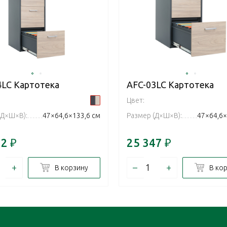
4LC Картотека
AFC-03LC Картотека
Цвет:
(Д×Ш×В):
47×64,6×133,6 см
Размер (Д×Ш×В):
47×64,6×
72
₽
25 347
₽
+
–
+
В корзину
В ко