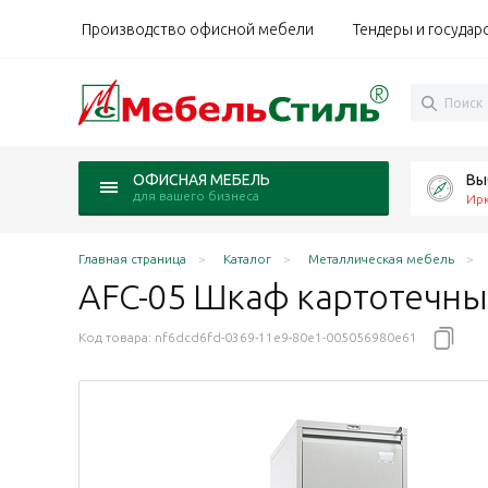
Производство офисной мебели
Тендеры и государ
Вы
ОФИСНАЯ МЕБЕЛЬ
для вашего бизнеса
Ирк
Главная страница
Каталог
Металлическая мебель
AFC-05 Шкаф
картотечн
Код товара:
nf6dcd6fd-0369-11e9-80e1-005056980e61