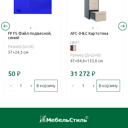
FP FS Файл подвесной,
AFC-04LC Картотека
синий
Цвет:
Размер (Ш×В):
37×24,5 см
Размер (Д×Ш×В):
47×64,6×133,6 см
50
₽
31 272
₽
–
+
–
+
В корзину
В корзину