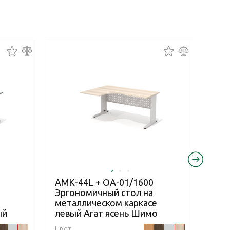
АМК-44L + ОА-01/1600
АМК
Эргономичный стол на
Эрг
е
металлическом каркасе
мет
ый
левый Агат ясень Шимо
пра
Цвет:
Цвет: