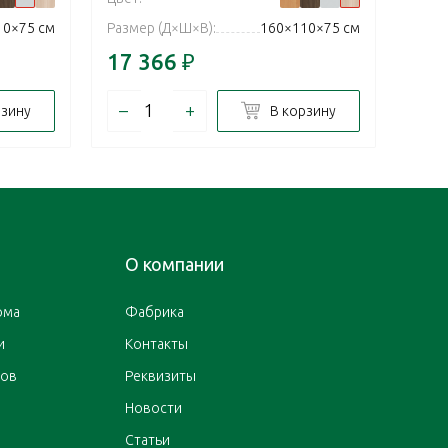
10×75 см
Размер (Д×Ш×В):
160×110×75 см
Разм
17 366
₽
17 
–
+
–
рзину
В корзину
О компании
ома
Фабрика
и
Контакты
ров
Реквизиты
Новости
Статьи