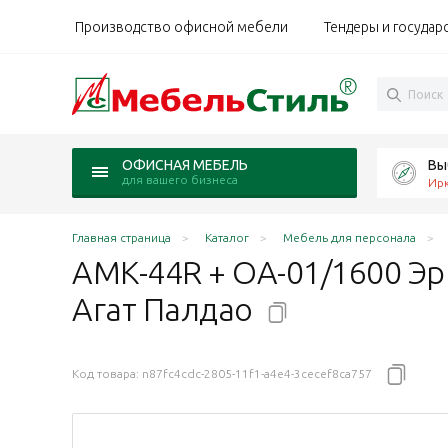
Производство офисной мебели
Тендеры и государ
Вы
ОФИСНАЯ МЕБЕЛЬ
для вашего бизнеса
Ирк
Главная страница
Каталог
Мебель для персонала
АМК-44R + ОА-01/1600 Э
Агат
Палдао
Код товара:
n87fc4cdc-2805-11f1-a4e4-3cecef8ca757