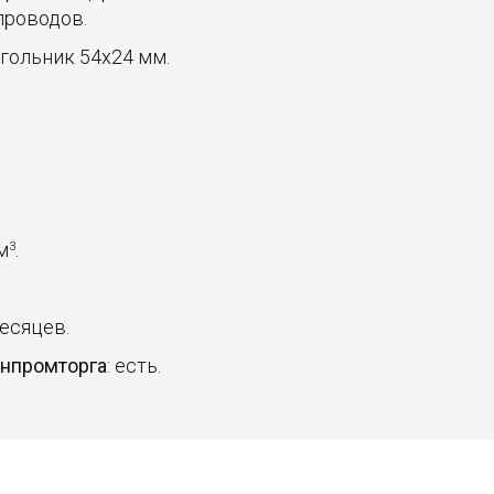
проводов.
угольник 54х24 мм.
 м
.
3
месяцев.
инпромторга
: есть.