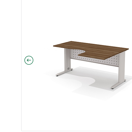
140х90х75 Агат ольха N/металл серый
ный 140х90х75 Агат ясень Шимо N/металл серый
мичный 140х90х75 Агат светло-серый N/металл сер
гономичный 140х90х75 Агат Палдао/металл серый
 эргономичный 160х110х75 Агат Палдао/металл сер