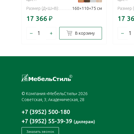
Размер (Д×Ш×В):
160×110×75 см
Размер 
17 366
₽
17 3
–
+
–
В корзину
© Компания «МебельСтиль» 2026
Советская, 3; Академическая, 28
+7 (3952) 500-180
+7 (3952) 55-39-39
(дилерам)
Заказать звонок