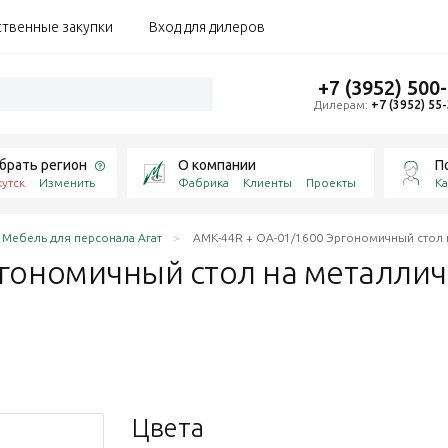
ственные закупки
Вход для дилеров
+7 (3952) 500
Дилерам:
+7 (3952) 55
брать регион
О компании
П
утск
Изменить
Фабрика
Клиенты
Проекты
Ка
Мебель для персонала Агат
АМК-44R + ОА-01/1600 Эргономичный стол 
ргономичный стол на металли
Цвета